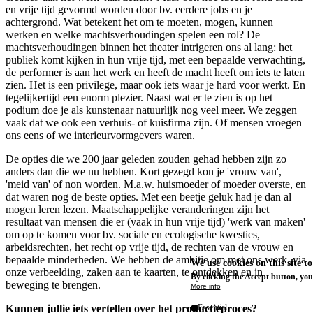
en vrije tijd gevormd worden door bv. eerdere jobs en je
achtergrond. Wat betekent het om te moeten, mogen, kunnen
werken en welke machtsverhoudingen spelen een rol? De
machtsverhoudingen binnen het theater intrigeren ons al lang: het
publiek komt kijken in hun vrije tijd, met een bepaalde verwachting,
de performer is aan het werk en heeft de macht heeft om iets te laten
zien. Het is een privilege, maar ook iets waar je hard voor werkt. En
tegelijkertijd een enorm plezier. Naast wat er te zien is op het
podium doe je als kunstenaar natuurlijk nog veel meer. We zeggen
vaak dat we ook een verhuis- of kuisfirma zijn. Of mensen vroegen
ons eens of we interieurvormgevers waren.
De opties die we 200 jaar geleden zouden gehad hebben zijn zo
anders dan die we nu hebben. Kort gezegd kon je 'vrouw van',
'meid van' of non worden. M.a.w. huismoeder of moeder overste, en
dat waren nog de beste opties. Met een beetje geluk had je dan al
mogen leren lezen. Maatschappelijke veranderingen zijn het
resultaat van mensen die er (vaak in hun vrije tijd) 'werk van maken'
om op te komen voor bv. sociale en ecologische kwesties,
arbeidsrechten, het recht op vrije tijd, de rechten van de vrouw en
bepaalde minderheden. We hebben de ambitie om met ons werk, via
We use cookies on this site t
onze verbeelding, zaken aan te kaarten, te ontdekken en in
By clicking the Accept button, you
beweging te brengen.
More info
Essential
Kunnen jullie iets vertellen over het productieproces?