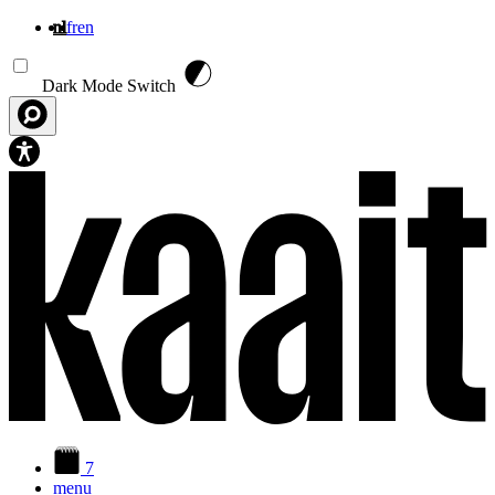
nl
fr
en
Overslaan en naar de inhoud gaan
Dark Mode Switch
7
menu