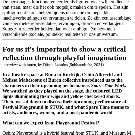
De personages functioneren eerder als figuren waar wij ten dienste
van staan, maar die het ook mogelijk maken om te spelen. Het zijn
spilfiguren die ons helpen tijdens de creatie om bepaalde
machtsverhoudingen en ervaringen te delen. Ze zijn een assemblage
van specifieke representaties, ervaringen, dromen en verlangens.
Soms zijn ze eerder helder, dan weer ambigu. Ze bewonen
verschillende (sociale, politieke) realiteiten in ons universum.
For us it's important to show a critical
reflection through playful imagination
interview with buren, by Dlisah Lapidus (Subbacultcha, 2021)
In a theatre space at Buda in Kortrijk, Oshin Albrecht and
Melissa Mabesoone of Buren collective introduced us to the
characters in their upcoming performance,
Spare Time Work
.
We watched as they played on the stage, the coloured LED
lights illuminating their wigs and yellow checkered shorts.
Then, we sat down to discuss their upcoming performance at
Festival Playground in STUK, and what Spare Time means to
artists, audiences, women, and a post-pandemic world.
What can we expect from Playground Festival?
Oshin: Playground is a hybrid festival from STUK, and Museum M