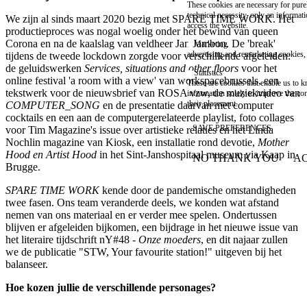
These cookies are necessary for purel
technical necessity, only an informat
We zijn al sinds maart 2020 bezig met SPARE TIME WORK. Het
access the website.
productieproces was nogal woelig onder het bewind van queen
Corona en na de kaalslag van veldheer Jan Jambon. De 'break'
Marketing
advertising and remarketing cookies, 
tijdens de tweede lockdown zorgde voor verschillende afgeleiden:
de geluidswerken
Services, situations and other floors
voor het
Statistics
online festival 'a room with a view' van workspacebrussels, een
These are cookies that enable us to
tekstwerk voor de nieuwsbrief van ROSA vzw, de muziekvideo van
information solely to improve the con
their placement.
COMPUTER_SONG
en de presentatie daarvan met computer
cocktails en een aan de computergerelateerde playlist, foto collages
SAVE PREFERENCES
voor Tim Magazine's issue over artistieke relaties en het Linda
Nochlin magazine van Kiosk, een installatie rond devotie,
Mother
Hood en Artist Hood
in het Sint-Janshospitaal museum via Kaap in
NO THANK YOU
AC
WITHDRAW CONSEN
Brugge.
SPARE TIME WORK
kende door de pandemische omstandigheden
twee fasen. Ons team veranderde deels, we konden wat afstand
nemen van ons materiaal en er verder mee spelen. Ondertussen
blijven er afgeleiden bijkomen, een bijdrage in het nieuwe issue van
het literaire tijdschrift nY#48 -
Onze moeders
, en dit najaar zullen
we de publicatie "STW, Your favourite station!" uitgeven bij het
balanseer.
Hoe kozen jullie de verschillende personages?