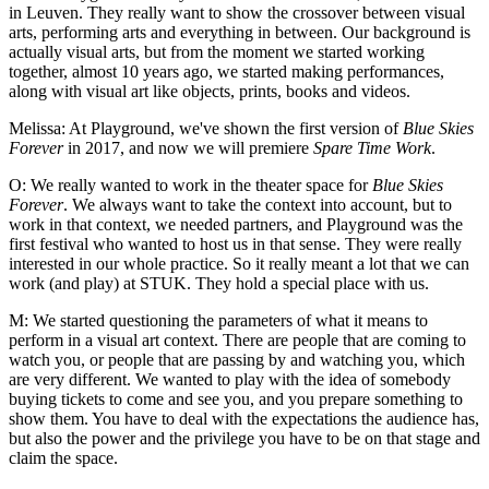
in Leuven. They really want to show the crossover between visual
arts, performing arts and everything in between. Our background is
actually visual arts, but from the moment we started working
together, almost 10 years ago, we started making performances,
along with visual art like objects, prints, books and videos.
Melissa: At Playground, we've shown the first version of
Blue Skies
Forever
in 2017, and now we will premiere
Spare Time Work
.
O: We really wanted to work in the theater space for
Blue Skies
Forever
. We always want to take the context into account, but to
work in that context, we needed partners, and Playground was the
first festival who wanted to host us in that sense. They were really
interested in our whole practice. So it really meant a lot that we can
work (and play) at STUK. They hold a special place with us.
M: We started questioning the parameters of what it means to
perform in a visual art context. There are people that are coming to
watch you, or people that are passing by and watching you, which
are very different. We wanted to play with the idea of somebody
buying tickets to come and see you, and you prepare something to
show them. You have to deal with the expectations the audience has,
but also the power and the privilege you have to be on that stage and
claim the space.