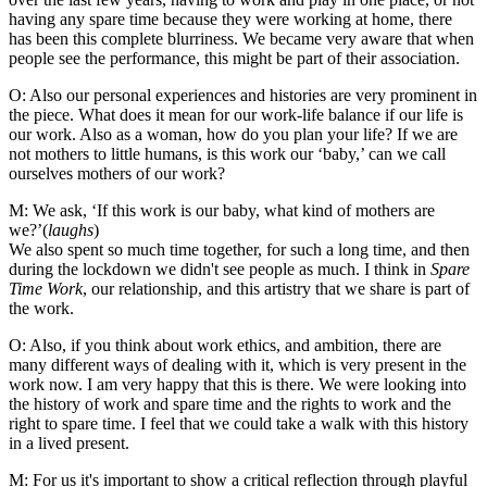
having any spare time because they were working at home, there
has been this complete blurriness. We became very aware that when
people see the performance, this might be part of their association.
O: Also our personal experiences and histories are very prominent in
the piece. What does it mean for our work-life balance if our life is
our work. Also as a woman, how do you plan your life? If we are
not mothers to little humans, is this work our ‘baby,’ can we call
ourselves mothers of our work?
M: We ask, ‘If this work is our baby, what kind of mothers are
we?’(
laughs
)
We also spent so much time together, for such a long time, and then
during the lockdown we didn't see people as much. I think in
Spare
Time Work
, our relationship, and this artistry that we share is part of
the work.
O: Also, if you think about work ethics, and ambition, there are
many different ways of dealing with it, which is very present in the
work now. I am very happy that this is there. We were looking into
the history of work and spare time and the rights to work and the
right to spare time. I feel that we could take a walk with this history
in a lived present.
M: For us it's important to show a critical reflection through playful