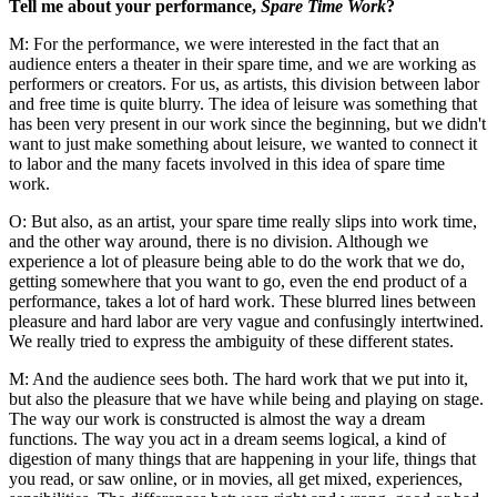
Tell me about your performance,
Spare Time Work
?
M: For the performance, we were interested in the fact that an
audience enters a theater in their spare time, and we are working as
performers or creators. For us, as artists, this division between labor
and free time is quite blurry. The idea of leisure was something that
has been very present in our work since the beginning, but we didn't
want to just make something about leisure, we wanted to connect it
to labor and the many facets involved in this idea of spare time
work.
O: But also, as an artist, your spare time really slips into work time,
and the other way around, there is no division. Although we
experience a lot of pleasure being able to do the work that we do,
getting somewhere that you want to go, even the end product of a
performance, takes a lot of hard work. These blurred lines between
pleasure and hard labor are very vague and confusingly intertwined.
We really tried to express the ambiguity of these different states.
M: And the audience sees both. The hard work that we put into it,
but also the pleasure that we have while being and playing on stage.
The way our work is constructed is almost the way a dream
functions. The way you act in a dream seems logical, a kind of
digestion of many things that are happening in your life, things that
you read, or saw online, or in movies, all get mixed, experiences,