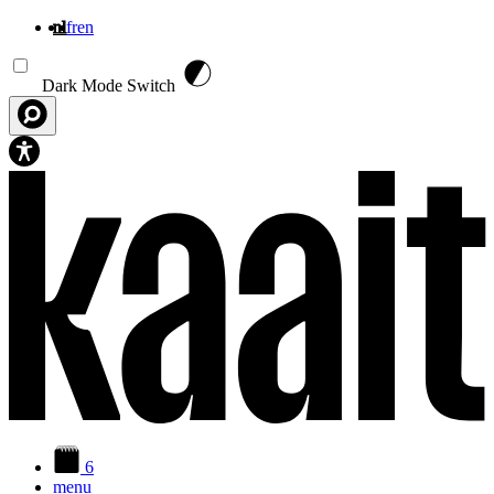
nl
fr
en
Overslaan en naar de inhoud gaan
Dark Mode Switch
6
menu