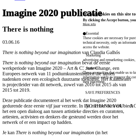
Imagine 2020 publicatie
We use cookies on this site t
By clicking the Accept button, you
More info
There is nothing
Essential
These cookies are necessary for purel
03.06.16
technical necessity, only an informat
access the website.
There is nothing beyond our imagination
van Claudia Galhós
Marketing
advertising and remarketing cookies, 
There is nothing beyond our imagination
bevat de eerste
werkperiode van
Imagine 2020
– Art & Climate Change, een
Statistics
These are cookies that enable us to
Europees netwerk van
11 podiumkunstenhuizen
die samen
information solely to improve the con
nadenken over een ecologisch duurzame toekomst. Het Kaaitheater
their placement.
is projectleider van dit netwerk, zowel van 2010 tot 2015 als van
2015 tot 2019.
SAVE PREFERENCES
Deze publicatie documenteert al het werk dat Imagine 2020
gedurende deze eerste vijf jaar verzette. In lijn met het netwerk biedt
NO THANK YOU
AC
WITHDRAW CONSEN
het een open dialoog aan tussen artistieke directies en curatoten,
artiesten, activisten en denkers die gesteund werden door het
netwerk of er een impact op hadden.
Je kan
There is nothing beyond our imagination
(in het