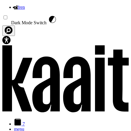
nl
fr
en
Overslaan en naar de inhoud gaan
Dark Mode Switch
7
menu