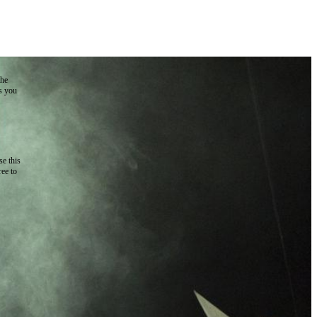
the
as you
e this
ree to