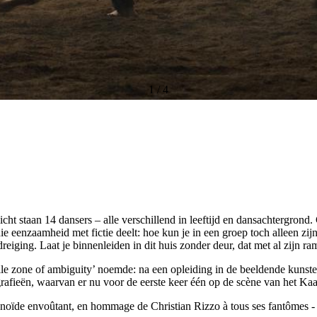
1
/
4
 licht staan 14 dansers – alle verschillend in leeftijd en dansachtergr
g die eenzaamheid met fictie deelt: hoe kun je in een groep toch alleen
dreiging. Laat je binnenleiden in dit huis zonder deur, dat met al zijn r
ile zone of ambiguity’ noemde: na een opleiding in de beeldende kunste
afieën, waarvan er nu voor de eerste keer één op de scène van het Kaai
hnoïde envoûtant, en hommage de Christian Rizzo à tous ses fantômes 