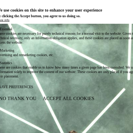
e use cookies on this site to enhance your user experience
 clicking the Accept button, you agree to us doing so.
re info
Essential
ese cookies are necessary for purely technical reasons for a normal visit to the website. Given 
chnical necessity, only an information obligation applies, and these cookies are placed as soon 
cess the website.
Marketing
vertising and remarketing cookies, etc.
Statistics
ese are cookies that enable us to know how many times a given page has been consulted. We us
formation solely to improve the content of our website. These cookies are only placed if you ag
eir placement.
SAVE PREFERENCES
NO THANK YOU
ACCEPT ALL COOKIES
WITHDRAW CONSENT