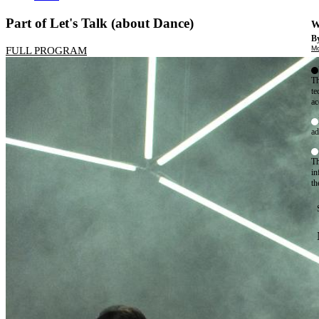
Part of Let's Talk (about Dance)
W
By
Mo
FULL PROGRAM
Th
te
ac
ad
Th
in
th