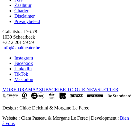
Footer
Zaalhuur
Charter
Disclaimer
Privacybeleid
Gallaitstraat 76-78
1030 Schaarbeek
+32 2 201 59 59
info@kaaitheater.be
Instagram
Facebook
LinkedIn
TikTok
Mastodon
MORE DRAMA? SUBSCRIBE TO OUR NEWSLETTER
Design : Chloé Delchini & Morgane Le Ferec
Website : Clara Pasteau & Morgane Le Ferec | Development :
Bien
à vous