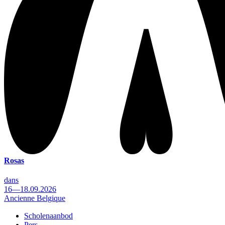
Rosas
dans
16—18.09.2026
Ancienne Belgique
Scholenaanbod
Pers