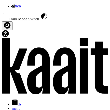
nl
fr
en
Overslaan en naar de inhoud gaan
Dark Mode Switch
6
menu