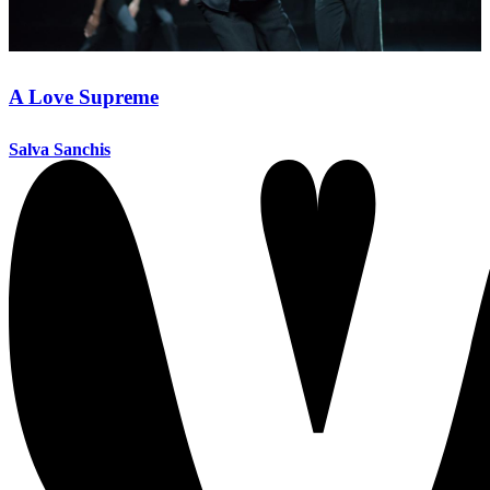
A Love Supreme
Salva Sanchis