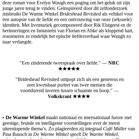
deze roman voor Evelyn Waugh een poging om het geluk uit zijn
jonge jaren terug te vinden. Geïnspireerd door dit zelfonderzoek
misbruikt De Warme Winkel
Brideshead Revisited
als vehikel voor
een autopsie van de liefde en een ontvouwing van onze (seksuele)
identiteit. Met livemuziek gecomponeerd door Rik Elstgeest en de
herinneringen en fantasieën van Florian en Abke als kloppend hart,
reanimeren ze eindelijk het epische liefdesverhaal waar Waugh zo
naar verlangde.
"Een zinderende tweespraak over liefde." —
NRC
★★★★★
"Brideshead Revisited ontpopt zich als een genereus en
zeer kwetsbaar portret van twee mensen die
voortdurend laveren tussen schaamte en hoop."⁠ —
Volkskrant ★★★★ ⁠
• De Warme Winkel
maakt nationaal en internationaal furore met
geestige, brutale en intelligente voorstellingen over de meest
uiteenlopende thema’s. Zo plagieerden zij integraal
Café Müller
van
Pina Bausch in
De Warme Winkel speelt De Warme Winkel
,