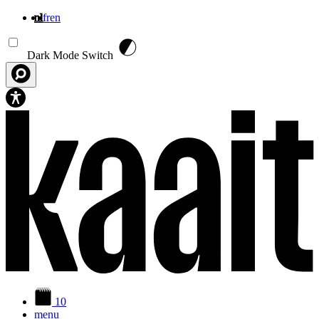
nl
fr
en
Overslaan en naar de inhoud gaan
Dark Mode Switch
10
menu