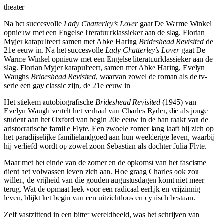
theater
Na het succesvolle
Lady Chatterley’s Lover
gaat De Warme Winkel
opnieuw met een Engelse literatuurklassieker aan de slag. Florian
Myjer katapulteert samen met Abke Haring
Brideshead Revisited
de
21e eeuw in. Na het succesvolle
Lady Chatterley’s Lover
gaat De
Warme Winkel opnieuw met een Engelse literatuurklassieker aan de
slag. Florian Myjer katapulteert, samen met Abke Haring, Evelyn
Waughs
Brideshead Revisited
, waarvan zowel de roman als de tv-
serie een gay classic zijn, de 21e eeuw in.
Het stiekem autobiografische
Brideshead Revisited
(1945) van
Evelyn Waugh vertelt het verhaal van Charles Ryder, die als jonge
student aan het Oxford van begin 20e eeuw in de ban raakt van de
aristocratische familie Flyte. Een zwoele zomer lang laaft hij zich op
het paradijselijke familielandgoed aan hun weelderige leven, waarbij
hij verliefd wordt op zowel zoon Sebastian als dochter Julia Flyte.
Maar met het einde van de zomer en de opkomst van het fascisme
dient het volwassen leven zich aan. Hoe graag Charles ook zou
willen, de vrijheid van die gouden augustusdagen komt niet meer
terug. Wat de opmaat leek voor een radicaal eerlijk en vrijzinnig
leven, blijkt het begin van een uitzichtloos en cynisch bestaan.
Zelf vastzittend in een bitter wereldbeeld, was het schrijven van