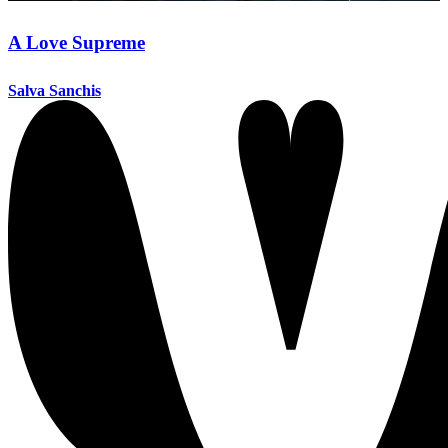
A Love Supreme
Salva Sanchis