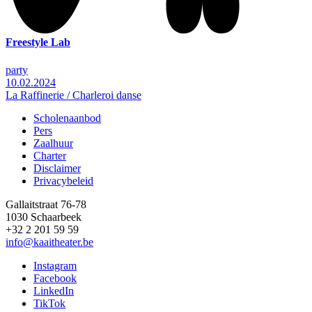
Freestyle Lab
party
10.02.2024
La Raffinerie / Charleroi danse
Scholenaanbod
Pers
Footer
Zaalhuur
Charter
Disclaimer
Privacybeleid
Gallaitstraat 76-78
1030 Schaarbeek
+32 2 201 59 59
info@kaaitheater.be
Instagram
Facebook
LinkedIn
TikTok