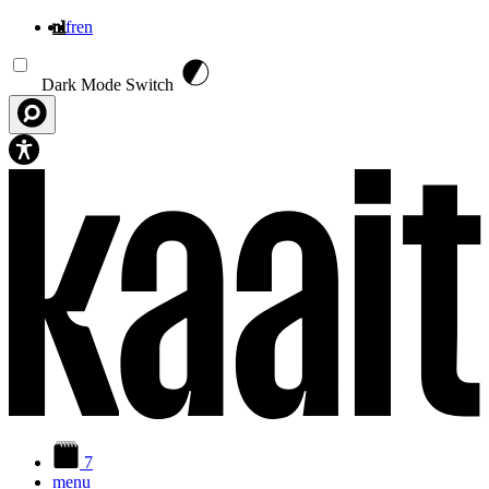
nl
fr
en
Overslaan en naar de inhoud gaan
Dark Mode Switch
7
menu