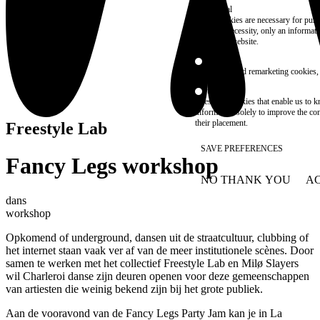
Essential
These cookies are necessary for purel
technical necessity, only an informat
access the website.
Marketing
advertising and remarketing cookies, 
Statistics
These are cookies that enable us to
information solely to improve the con
their placement.
Freestyle Lab
SAVE PREFERENCES
Fancy Legs workshop
NO THANK YOU
AC
WITHDRAW CONSEN
dans
workshop
Opkomend of underground, dansen uit de straatcultuur, clubbing of
het internet staan vaak ver af van de meer institutionele scènes. Door
samen te werken met het collectief Freestyle Lab en Milø Slayers
wil Charleroi danse zijn deuren openen voor deze gemeenschappen
van artiesten die weinig bekend zijn bij het grote publiek.
Aan de vooravond van de Fancy Legs Party Jam kan je in La