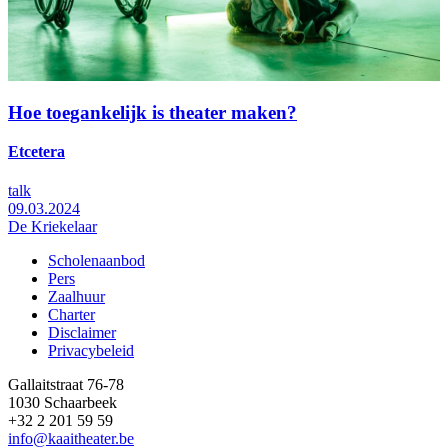
Hoe toegankelijk is theater maken?
Etcetera
talk
09.03.2024
De Kriekelaar
Scholenaanbod
Pers
Footer
Zaalhuur
Charter
Disclaimer
Privacybeleid
Gallaitstraat 76-78
1030 Schaarbeek
+32 2 201 59 59
info@kaaitheater.be