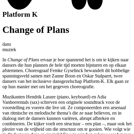
Platform K
Change of Plans
dans
muziek
In
Change of Plans
ervaar je hoe spannend het is om te kijken naar
dansers die hun plannen de hele tijd moeten bijsturen en op elkaar
afstemmen. Choreograaf Femke Gyselinck bewandelt dit hobbelige
spanningsveld samen met Zanne Boon en Oskar Stalpaert, twee
dansers van het inclusieve dansgezelschap Platform-K. Elk gaan ze
op hun manier met om het gegeven choreografie.
Muzikanten Hendrik Lasure (piano, keyboard) en Adia
Vanheerentals (sax) schreven een originele soundtrack voor de
voorstelling en voeren die live uit. Ze componeerden een arsenaal
van ritmische en melodische thema’s die ze naar believen, en in
dialoog met de dansers kunnen variëren, abrupt afbreken en
combineren. De kijker voelt een structuur – een plan –, maar ook het
plezier van de vrijheid om die structuur om te gooien. Wie volgt wie