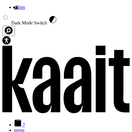
nl
fr
en
Overslaan en naar de inhoud gaan
Dark Mode Switch
7
menu