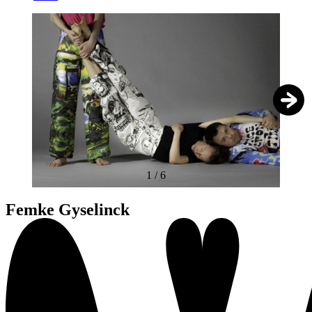
1
/
6
Femke Gyselinck