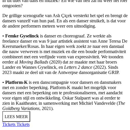
in dit duet van dans en muziek? En wie van hen zal nu weer het roer
omgooien?
De grillige scenografie van Aslı Çiçek versterkt het spel en brengt de
dansers vanzelf van hun pad. En als een danser struikelt, is dat voor
de andere performers meteen weer een uitnodiging.
•
Femke Gyselinck
is danser en choreograaf. Ze werkte als
freelance danser en was 9 jaar artistiek assistent van Anne Teresa De
Keersmaeker/Rosas. In haar eigen werk zoekt ze naar een danstaal
die nauw verweven is met muziek en die een boude performativiteit
combineert met een verfijnde vorm van expressiviteit. We toonden
eerder al
Moving Ballads
(2020) dat ze maakte met haar broers
Lander en Wannes Gyselinck, en
Letters 2 dance
(2022). Sinds
2023 maakt ze deel uit van de Antwerpse dansorganisatie GRIP.
•
Platform-K
is een danscompagnie voor dansers en dansmakers
met en zonder beperking. Platform-K maakt het mogelijk voor
dansers met een beperking om te professionaliseren, met aandacht
voor eigen stijl en ontwikkeling. Oskar Stalpaert was al eerder te
zien in Kaaitheater, in samenwerking met Michiel Vandevelde (
The
Goldberg Variations
, 2021).
LEES MEER
Tickets
Tickets