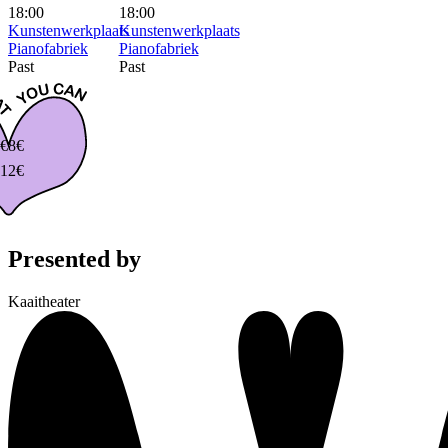
18:00
18:00
Kunstenwerkplaats
Kunstenwerkplaats
Pianofabriek
Pianofabriek
Past
Past
€
8€
12€
Presented by
Kaaitheater