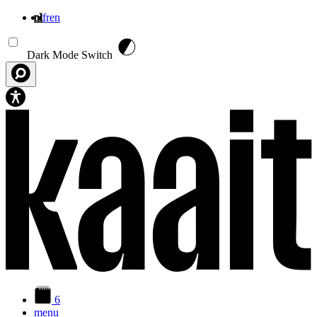
nl
fr
en
Overslaan en naar de inhoud gaan
Dark Mode Switch
6
menu