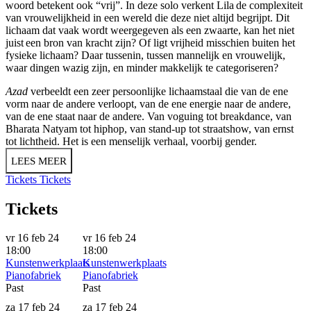
woord betekent ook “vrij”. In deze solo verkent Lila de complexiteit
van vrouwelijkheid in een wereld die deze niet altijd begrijpt. Dit
lichaam dat vaak wordt weergegeven als een zwaarte, kan het niet
juist een bron van kracht zijn? Of ligt vrijheid misschien buiten het
fysieke lichaam? Daar tussenin, tussen mannelijk en vrouwelijk,
waar dingen wazig zijn, en minder makkelijk te categoriseren?
Azad
verbeeldt een zeer persoonlijke lichaamstaal die van de ene
vorm naar de andere verloopt, van de ene energie naar de andere,
van de ene staat naar de andere. Van voguing tot breakdance, van
Bharata Natyam tot hiphop, van stand-up tot straatshow, van ernst
tot lichtheid. Het is een menselijk verhaal, voorbij gender.
LEES MEER
Tickets
Tickets
Tickets
vr 16 feb 24
vr 16 feb 24
18:00
18:00
Kunstenwerkplaats
Kunstenwerkplaats
Pianofabriek
Pianofabriek
Past
Past
za 17 feb 24
za 17 feb 24