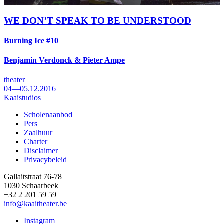
WE DON’T SPEAK TO BE UNDERSTOOD
Burning Ice #10
Benjamin Verdonck & Pieter Ampe
theater
04—05.12.2016
Kaaistudios
Scholenaanbod
Pers
Footer
Zaalhuur
Charter
Disclaimer
Privacybeleid
Gallaitstraat 76-78
1030 Schaarbeek
+32 2 201 59 59
info@kaaitheater.be
Instagram