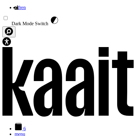
nl
fr
en
Overslaan en naar de inhoud gaan
Dark Mode Switch
6
menu