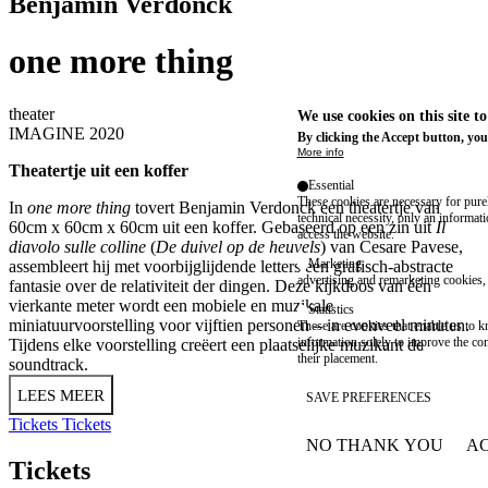
Benjamin Verdonck
one more thing
theater
We use cookies on this site t
IMAGINE 2020
By clicking the Accept button, you
More info
Theatertje uit een koffer
Essential
These cookies are necessary for purel
In
one more thing
tovert Benjamin Verdonck een theatertje van
technical necessity, only an informat
60cm x 60cm x 60cm uit een koffer. Gebaseerd op een zin uit
Il
access the website.
diavolo sulle colline
(
De duivel op de heuvels
) van Cesare Pavese,
Marketing
assembleert hij met voorbijglijdende letters een grafisch-abstracte
advertising and remarketing cookies, 
fantasie over de relativiteit der dingen. Deze kijkdoos van één
vierkante meter wordt een mobiele en muzikale
Statistics
miniatuurvoorstelling voor vijftien personen – in evenveel minuten.
These are cookies that enable us to
information solely to improve the con
Tijdens elke voorstelling creëert een plaatselijke muzikant de
their placement.
soundtrack.
LEES MEER
SAVE PREFERENCES
Tickets
Tickets
NO THANK YOU
AC
WITHDRAW CONSEN
Tickets