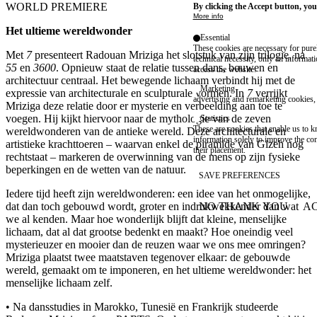
WORLD PREMIERE
By clicking the Accept button, you
More info
Het ultieme wereldwonder
Essential
These cookies are necessary for purel
Met
7
presenteert Radouan Mriziga het slotstuk van zijn trilogie, na
technical necessity, only an informat
55
en
3600
. Opnieuw staat de relatie tussen dans, bouwen en
access the website.
architectuur centraal. Het bewegende lichaam verbindt hij met de
Marketing
expressie van architecturale en sculpturale vormen. In
7
verrijkt
advertising and remarketing cookies, 
Mriziga deze relatie door er mysterie en verbeelding aan toe te
voegen. Hij kijkt hiervoor naar de mythologie van de zeven
Statistics
These are cookies that enable us to
wereldwonderen van de antieke wereld. Deze architecturale en
information solely to improve the con
artistieke krachttoeren – waarvan enkel de piramide van Gizeh nog
their placement.
rechtstaat – markeren de overwinning van de mens op zijn fysieke
beperkingen en de wetten van de natuur.
SAVE PREFERENCES
Iedere tijd heeft zijn wereldwonderen: een idee van het onmogelijke,
NO THANK YOU
AC
dat dan toch gebouwd wordt, groter en indrukwekkender dan wat
WITHDRAW CONSEN
we al kenden. Maar hoe wonderlijk blijft dat kleine, menselijke
lichaam, dat al dat grootse bedenkt en maakt? Hoe oneindig veel
mysterieuzer en mooier dan de reuzen waar we ons mee omringen?
Mriziga plaatst twee maatstaven tegenover elkaar: de gebouwde
wereld, gemaakt om te imponeren, en het ultieme wereldwonder: het
menselijke lichaam zelf.
• Na dansstudies in Marokko, Tunesië en Frankrijk studeerde