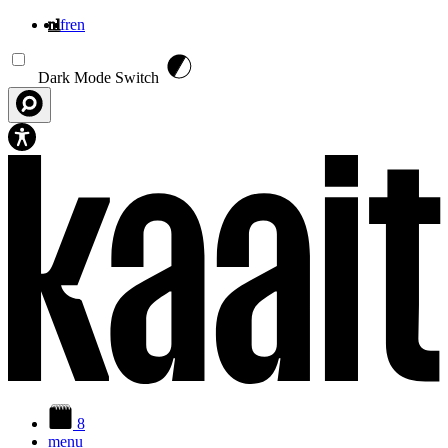
nl
fr
en
Overslaan en naar de inhoud gaan
Dark Mode Switch
8
menu