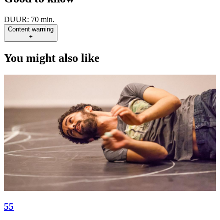
DUUR:
70 min.
Content warning
+
You might also like
55