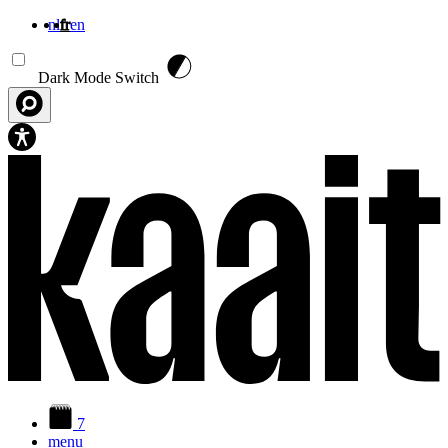
nl
fr
en
Aller au contenu principal
Dark Mode Switch
7
menu