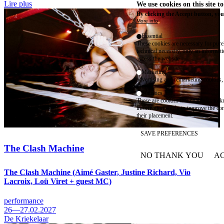
Lire plus
We use cookies on this site t
By clicking the Accept button, you
More info
Essential
These cookies are necessary for purel
technical necessity, only an informat
access the website.
Marketing
advertising and remarketing cookies, 
Statistics
These are cookies that enable us to
information solely to improve the con
their placement.
SAVE PREFERENCES
The Clash Machine
NO THANK YOU
AC
WITHDRAW CONSEN
The Clash Machine (Aimé Gaster, Justine Richard, Vio
Lacroix, Loü Viret + guest MC)
performance
26—27.02.2027
De Kriekelaar