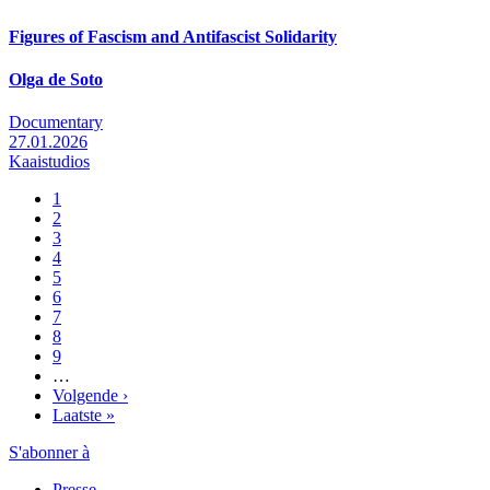
Figures of Fascism and Antifascist Solidarity
Olga de Soto
Documentary
27.01.2026
Kaaistudios
Pagina
1
Pagina
2
Pagination
Pagina
3
Pagina
4
Pagina
5
Pagina
6
Pagina
7
Pagina
8
Pagina
9
…
Page
Volgende ›
suivante
Dernière
Laatste »
page
S'abonner à
Presse