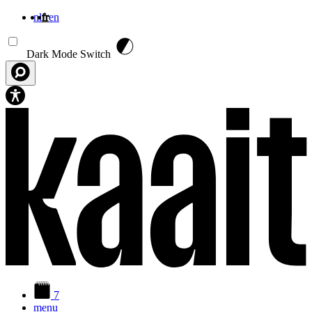
nl
fr
en
Aller au contenu principal
Dark Mode Switch
7
menu