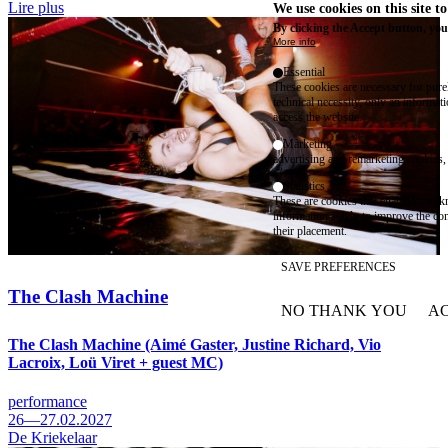
Lire plus
We use cookies on this site t
By clicking the Accept button, you
More info
Essential
These cookies are necessary for purel
technical necessity, only an informat
access the website.
Marketing
advertising and remarketing cookies, 
Statistics
These are cookies that enable us to
information solely to improve the con
their placement.
SAVE PREFERENCES
The Clash Machine
NO THANK YOU
AC
WITHDRAW CONSEN
The Clash Machine (Aimé Gaster, Justine Richard, Vio
Lacroix, Loü Viret + guest MC)
performance
26—27.02.2027
De Kriekelaar