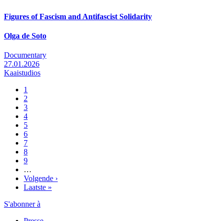
Figures of Fascism and Antifascist Solidarity
Olga de Soto
Documentary
27.01.2026
Kaaistudios
Pagina
1
Pagina
2
Pagination
Pagina
3
Pagina
4
Pagina
5
Pagina
6
Pagina
7
Pagina
8
Pagina
9
…
Page
Volgende ›
suivante
Dernière
Laatste »
page
S'abonner à
Presse