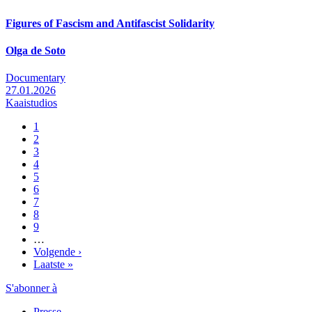
Figures of Fascism and Antifascist Solidarity
Olga de Soto
Documentary
27.01.2026
Kaaistudios
Pagina
1
Pagina
2
Pagination
Pagina
3
Pagina
4
Pagina
5
Pagina
6
Pagina
7
Pagina
8
Pagina
9
…
Page
Volgende ›
suivante
Dernière
Laatste »
page
S'abonner à
Presse