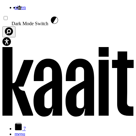
nl
fr
en
Aller au contenu principal
Dark Mode Switch
7
menu