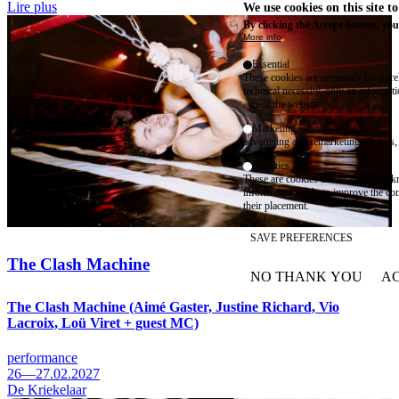
Lire plus
We use cookies on this site t
By clicking the Accept button, you
More info
Essential
These cookies are necessary for purel
technical necessity, only an informat
access the website.
Marketing
advertising and remarketing cookies, 
Statistics
These are cookies that enable us to
information solely to improve the con
their placement.
SAVE PREFERENCES
The Clash Machine
NO THANK YOU
AC
WITHDRAW CONSEN
The Clash Machine (Aimé Gaster, Justine Richard, Vio
Lacroix, Loü Viret + guest MC)
performance
26—27.02.2027
De Kriekelaar