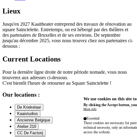
Lieux
Jusqu'en 2027 Kaaitheater entreprend des travaux de rénovation au
square Sainctelette. Entretemps, on est hébergé par des théâtres et
des partenaires de Bruxelles et de ses environs. De septembre
jusqu'au décembre 2025, vous nous trouvez chez nos partenaires ci-
dessous :
Current Locations
Pour la dernière ligne droite de notre période nomade, vous nous
trouverez aux adresses ci-dessous.
C'est bientôt l'heure de retourner au Square Sainctelette !
Our locations :
We use cookies on this site t
By clicking the Accept button, you
De Kriekelaar
More info
Kaaistudios
Essential
Ancienne Belgique
These cookies are necessary for purel
Atelier 210
technical necessity, only an informat
access the website.
CC De Factorij