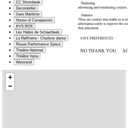
CC Strombeek
Marketing
advertising and remarketing cookies, 
Decoratelier
Gare Maritime
Statistics
These are cookies that enable us to
House of Compassion
information solely to improve the con
KVS BOX
their placement.
Les Halles de Schaerbeek
La Raffinerie - Charleroi danse
SAVE PREFERENCES
Rosas Performance Space
Théâtre National
NO THANK YOU
AC
WITHDRAW CONSEN
Théâtre Varia
Westrand
+
−