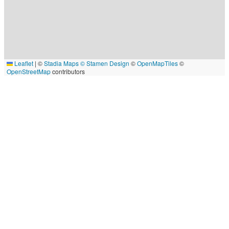
Leaflet
|
©
Stadia Maps
© Stamen Design
©
OpenMapTiles
©
OpenStreetMap
contributors