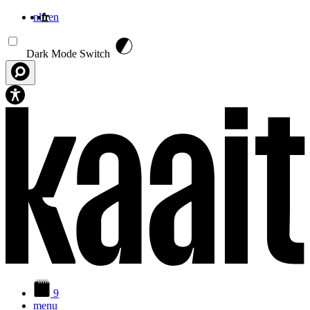
nl
fr
en
Aller au contenu principal
Dark Mode Switch
9
menu