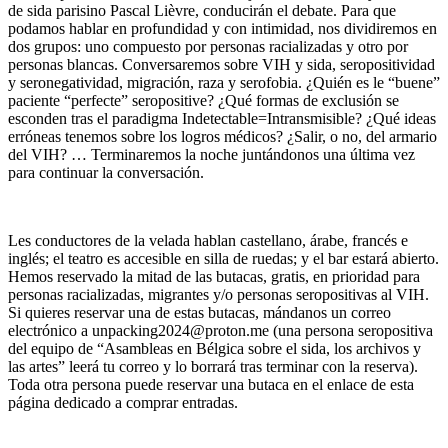
de sida parisino Pascal Lièvre, conducirán el debate. Para que
podamos hablar en profundidad y con intimidad, nos dividiremos en
dos grupos: uno compuesto por personas racializadas y otro por
personas blancas. Conversaremos sobre VIH y sida, seropositividad
y seronegatividad, migración, raza y serofobia. ¿Quién es le “buene”
paciente “perfecte” seropositive? ¿Qué formas de exclusión se
esconden tras el paradigma Indetectable=Intransmisible? ¿Qué ideas
erróneas tenemos sobre los logros médicos? ¿Salir, o no, del armario
del VIH? … Terminaremos la noche juntándonos una última vez
para continuar la conversación.
Les conductores de la velada hablan castellano, árabe, francés e
inglés; el teatro es accesible en silla de ruedas; y el bar estará abierto.
Hemos reservado la mitad de las butacas, gratis, en prioridad para
personas racializadas, migrantes y/o personas seropositivas al VIH.
Si quieres reservar una de estas butacas, mándanos un correo
electrónico a
unpacking2024@proton.me
(una persona seropositiva
del equipo de “Asambleas en Bélgica sobre el sida, los archivos y
las artes” leerá tu correo y lo borrará tras terminar con la reserva).
Toda otra persona puede reservar una butaca en el enlace de
esta
página
dedicado a comprar entradas.