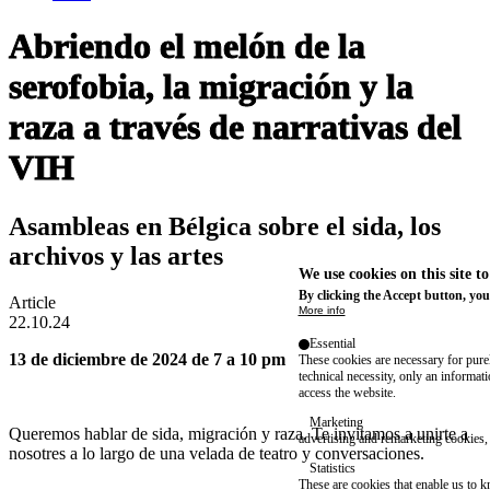
Abriendo el melón de la
serofobia, la migración y la
raza a través de narrativas del
VIH
Asambleas en Bélgica sobre el sida, los
archivos y las artes
We use cookies on this site t
By clicking the Accept button, you
Article
More info
22.10.24
Essential
13 de diciembre de 2024 de 7 a 10 pm
These cookies are necessary for purel
technical necessity, only an informat
access the website.
Marketing
Queremos hablar de sida, migración y raza. Te invitamos a unirte a
advertising and remarketing cookies, 
nosotres a lo largo de una velada de teatro y conversaciones.
Statistics
These are cookies that enable us to