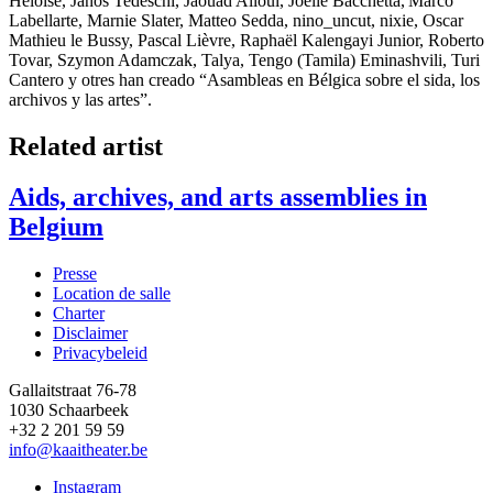
Héloïse, Janos Tedeschi, Jaouad Alloul, Joëlle Bacchetta, Marco
Labellarte, Marnie Slater, Matteo Sedda, nino_uncut, nixie, Oscar
Mathieu le Bussy, Pascal Lièvre, Raphaël Kalengayi Junior, Roberto
Tovar, Szymon Adamczak, Talya, Tengo (Tamila) Eminashvili, Turi
Cantero y otres han creado “Asambleas en Bélgica sobre el sida, los
archivos y las artes”.
Related artist
Aids, archives, and arts assemblies in
Belgium
Presse
Location de salle
Footer
Charter
Disclaimer
Privacybeleid
Gallaitstraat 76-78
1030 Schaarbeek
+32 2 201 59 59
info@kaaitheater.be
Instagram