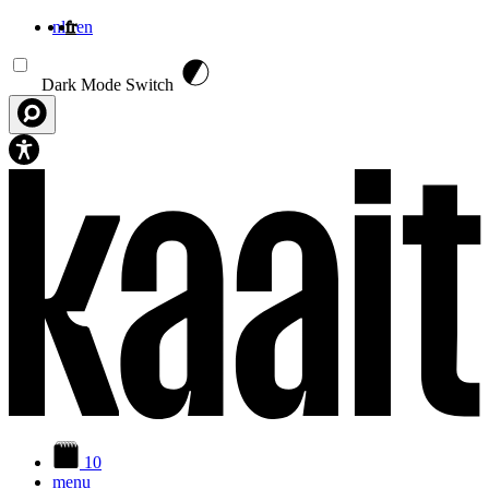
nl
fr
en
Aller au contenu principal
Dark Mode Switch
10
menu