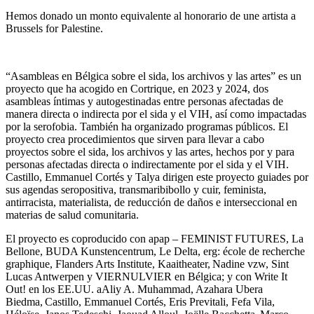
Hemos donado un monto equivalente al honorario de une artista a
Brussels for Palestine.
“Asambleas en Bélgica sobre el sida, los archivos y las artes” es un
proyecto que ha acogido en Cortrique, en 2023 y
2024
, dos
asambleas íntimas y autogestinadas entre personas afectadas de
manera directa o indirecta por el sida y el VIH, así como impactadas
por la serofobia. También ha organizado programas públicos. El
proyecto crea procedimientos que sirven para llevar a cabo
proyectos sobre el sida, los archivos y las artes, hechos por y para
personas afectadas directa o indirectamente por el sida y el VIH.
Castillo, Emmanuel Cortés y Talya dirigen este proyecto guiades por
sus agendas seropositiva, transmaribibollo y cuir, feminista,
antirracista, materialista, de reducción de daños e interseccional en
materias de salud comunitaria.
El proyecto es coproducido con apap – FEMINIST FUTURES, La
Bellone, BUDA Kunstencentrum, Le Delta, erg: école de recherche
graphique, Flanders Arts Institute, Kaaitheater, Nadine vzw, Sint
Lucas Antwerpen y VIERNULVIER en Bélgica; y con Write It
Out! en los EE.UU. aAliy A. Muhammad, Azahara Ubera
Biedma, Castillo, Emmanuel Cortés, Eris Previtali, Fefa Vila,