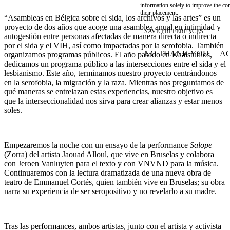
information solely to improve the con
their placement.
“Asambleas en Bélgica sobre el sida, los archivos y las artes” es un
proyecto de dos años que acoge una asamblea anual en intimidad y
SAVE PREFERENCES
autogestión entre personas afectadas de manera directa o indirecta
por el sida y el VIH, así como impactadas por la serofobia. También
NO THANK YOU
AC
organizamos programas públicos. El año pasado en Kaaistudios,
WITHDRAW CONSEN
dedicamos un
programa público a las intersecciones entre el sida y el
lesbianismo
. Este año, terminamos nuestro proyecto centrándonos
en la serofobia, la migración y la raza. Mientras nos preguntamos de
qué maneras se entrelazan estas experiencias, nuestro objetivo es
que la interseccionalidad nos sirva para crear alianzas y estar menos
soles.
Empezaremos la noche con un ensayo de la performance
Salope
(Zorra) del artista Jaouad Alloul, que vive en Bruselas y colabora
con Jeroen Vanluyten para el texto y con VNVND para la música.
Continuaremos con la lectura dramatizada de una nueva obra de
teatro de Emmanuel Cortés, quien también vive en Bruselas; su obra
narra su experiencia de ser seropositivo y no revelarlo a su madre.
Tras las performances, ambos artistas, junto con el artista y activista