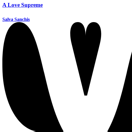
A Love Supreme
Salva Sanchis