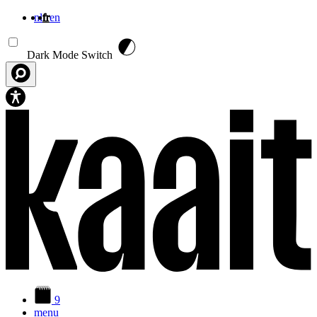
nl
fr
en
Aller au contenu principal
Dark Mode Switch
9
menu