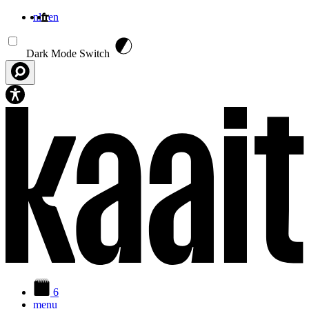
nl
fr
en
Aller au contenu principal
Dark Mode Switch
6
menu