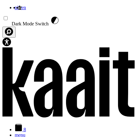
nl
fr
en
Aller au contenu principal
Dark Mode Switch
8
menu