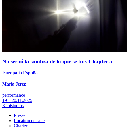
No ser ni la sombra de lo que se fue. Chapter 5
Europalia España
Maria Jerez
performance
19—20.11.2025
Kaaistudios
Presse
Location de salle
Footer
Charter