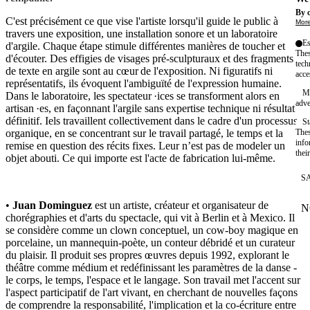
By c
C'est précisément ce que vise l'artiste lorsqu'il guide le public à
More
travers une exposition, une installation sonore et un laboratoire
Es
d'argile. Chaque étape stimule différentes manières de toucher et
Thes
d'écouter. Des effigies de visages pré-sculpturaux et des fragments
tech
de texte en argile sont au cœur de l'exposition. Ni figuratifs ni
acce
représentatifs, ils évoquent l'ambiguïté de l'expression humaine.
Ma
Dans le laboratoire, les spectateur ·ices se transforment alors en
adve
artisan ·es, en façonnant l'argile sans expertise technique ni résultat
définitif. Iels travaillent collectivement dans le cadre d'un processus
St
Thes
organique, en se concentrant sur le travail partagé, le temps et la
info
remise en question des récits fixes. Leur n’est pas de modeler un
thei
objet abouti. Ce qui importe est l'acte de fabrication lui-même.
S
•
Juan Dominguez
est un artiste, créateur et organisateur de
N
W
chorégraphies et d'arts du spectacle, qui vit à Berlin et à Mexico. Il
se considère comme un clown conceptuel, un cow-boy magique en
porcelaine, un mannequin-poète, un conteur débridé et un curateur
du plaisir. Il produit ses propres œuvres depuis 1992, explorant le
théâtre comme médium et redéfinissant les paramètres de la danse -
le corps, le temps, l'espace et le langage. Son travail met l'accent sur
l'aspect participatif de l'art vivant, en cherchant de nouvelles façons
de comprendre la responsabilité, l'implication et la co-écriture entre