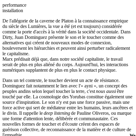
performance
installation
De l'allégorie de la caverne de Platon à la connaissance empirique
du siècle des Lumières, la vue a été (et est toujours) considérée
comme la porte d'accès à la vérité dans la société occidentale. Dans
Dirty, Juan Dominguez présente le son et le toucher comme des
alternatives qui créent de nouveaux modes de connexion,
bouleversent les hiérarchies et peuvent ainsi perturber radicalement
le capitalisme.
Marx prédisait déjà que, dans notre société capitaliste, le travail
serait de plus en plus aliéné du corps. Aujourd'hui, les interactions
numériques supplantent de plus en plus le contact physique.
Dans un tel contexte, le toucher devient un acte de résistance.
Dominguez fait notamment le lien avec l'« ayni », un concept des
peuples andins selon lequel toucher la terre, c'est
nous aussi
être
touché par elle. La cosmologie des Yorubas constitue également une
source d'inspiration. Le son n'y est pas une force passive, mais une
force active qui sert de médiateur entre les humains, leurs ancêtres et
le divin. Il rappelle le
deep listening
de Pauline Oliveros, ou marque
une forme d'attention lente, délibérée et communautaire. Ces
nouvelles formes de toucher et d'écoute créent des espaces de
guérison collective, de reconnaissance de la matière et de culture de
l'empathie.
We 