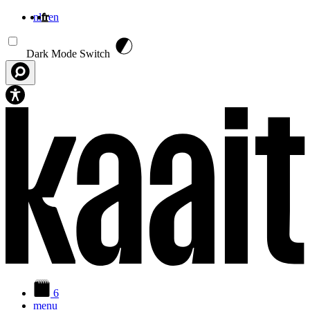
nl
fr
en
Aller au contenu principal
Dark Mode Switch
6
menu