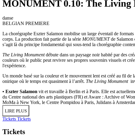
MONUMENT 0.10: The Living
danse
BELGIAN PREMIERE
La chorégraphe Eszter Salamon mobilise un large éventail de formats
corps. La production fait partie de la série
MONUMENT
de Salamon qu
s’agit là du principe fondamental qui sous-tend la chorégraphie con
The Living Monument
débute dans un paysage noir habité par des créa
couleurs où le public peut revivre ses propres souvenirs visuels et cré
l'expérience.
Un monde basé sur la couleur et le mouvement lent est créé au fil de 
onirique où le temps est quasiment à l’arrêt.
The Living Monument
inv
• Eszter Salamon
vit et travaille à Berlin et à Paris. Elle est actue
du Centre national des arts plastiques (FR) et Aware : Archive of Wome
MoMa à New York, le Centre Pompidou à Paris, Julidans à Amsterdam,
LIRE PLUS
Tickets
Tickets
Tickets