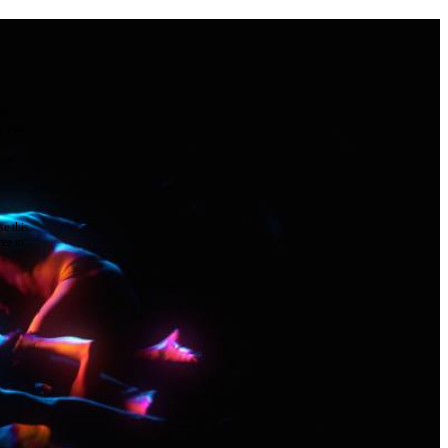
the
as you
e this
ree to