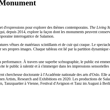
 Monument
 et d'expressions pour explorer des thèmes contemporains.
The Living 
i, depuis 2014, explore la façon dont les monuments peuvent conserver n
temporaine interrogatrice de Salamon.
tures vêtues de matériaux scintillants et de cuir qui craque. Le specta
er ses propres images. Chaque tableau est lié par la partition dynamique 
la performance. À travers une superbe scénographie, le public est emme
ite le public à ralentir et à s'immerger dans les impressions sensorielles
llement chercheuse doctorante à l'Académie nationale des arts d'Oslo. Elle
n Artists, Research and Exhibitions en 2020. Les productions de Salamon
 Tanzquartier à Vienne, Festival d'Avignon et Tanz im August à Berl