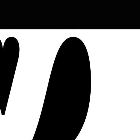
1
/
10