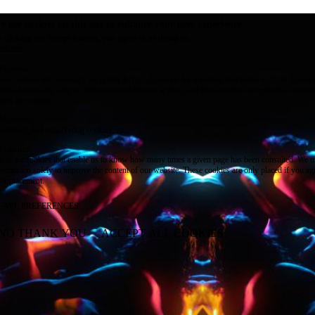
e use cookies on this site to enhance your user experience
 clicking the Accept button, you agree to us doing so.
re info
Essential
ese cookies are necessary for purely technical reasons for a normal visit to the website. Given 
chnical necessity, only an information obligation applies, and these cookies are placed as soon 
cess the website.
Marketing
vertising and remarketing cookies, etc.
Statistics
ese are cookies that enable us to know how many times a given page has been consulted. We us
formation solely to improve the content of our website. These cookies are only placed if you ag
eir placement.
SAVE PREFERENCES
NO THANK YOU
ACCEPT ALL COOKIES
WITHDRAW CONSENT