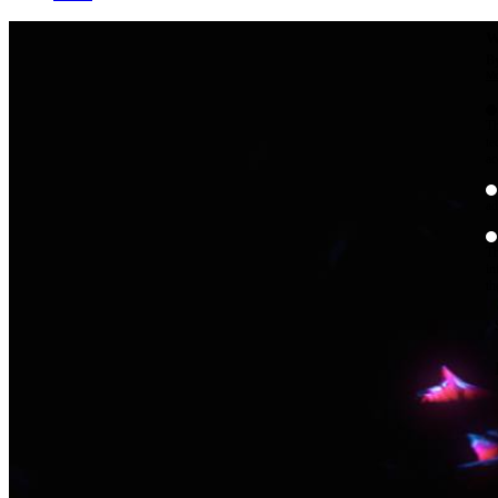
W
By
Mo
Th
te
ac
ad
Th
in
th