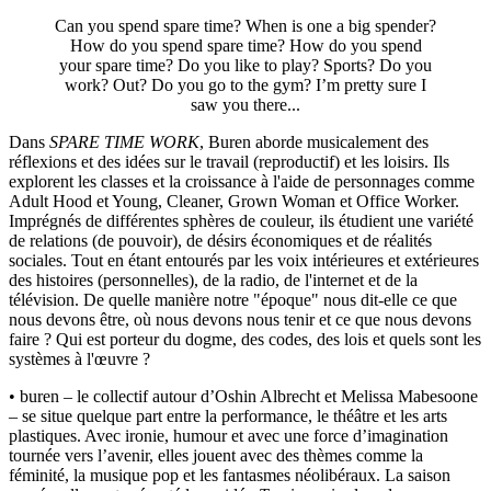
Can you spend spare time? When is one a big spender?
How do you spend spare time? How do you spend
your spare time? Do you like to play? Sports? Do you
work? Out? Do you go to the gym? I’m pretty sure I
saw you there...
Dans
SPARE TIME WORK
, Buren aborde musicalement des
réflexions et des idées sur le travail (reproductif) et les loisirs. Ils
explorent les classes et la croissance à l'aide de personnages comme
Adult Hood et Young, Cleaner, Grown Woman et Office Worker.
Imprégnés de différentes sphères de couleur, ils étudient une variété
de relations (de pouvoir), de désirs économiques et de réalités
sociales. Tout en étant entourés par les voix intérieures et extérieures
des histoires (personnelles), de la radio, de l'internet et de la
télévision. De quelle manière notre "époque" nous dit-elle ce que
nous devons être, où nous devons nous tenir et ce que nous devons
faire ? Qui est porteur du dogme, des codes, des lois et quels sont les
systèmes à l'œuvre ?
• buren – le collectif autour d’Oshin Albrecht et Melissa Mabesoone
– se situe quelque part entre la performance, le théâtre et les arts
plastiques. Avec ironie, humour et avec une force d’imagination
tournée vers l’avenir, elles jouent avec des thèmes comme la
féminité, la musique pop et les fantasmes néolibéraux. La saison