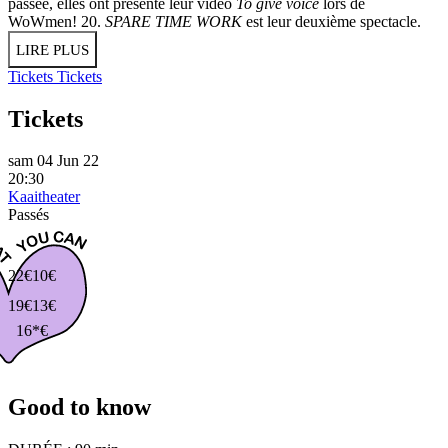
passée, elles ont présenté leur vidéo
To give voice
lors de
WoWmen! 20.
SPARE TIME WORK
est leur deuxième spectacle.
LIRE PLUS
Tickets
Tickets
Tickets
sam 04 Jun 22
20:30
Kaaitheater
Passés
22€
10€
19€
13€
16*€
Good to know