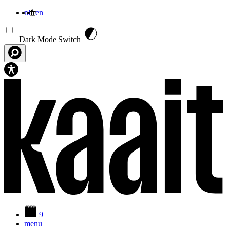
nl
fr
en
Aller au contenu principal
Dark Mode Switch
9
menu