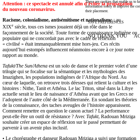
These are cookies that enable us to
Attention : ce spectacle est annulé afin d’éviter la propagation
information solely to improve the con
du nouveau coronavirus.
their placement.
Racisme, colonialisme, antisémitisme et nationalism
e : au
SAVE PREFERENCES
e
XIX
siècle, tous ces ismes jouaient déjà un rôle dans le
façonnement de la société. Toute forme de connaissance indigène ou
NO THANK YOU
AC
populaire qui ne concordait pas avec le cadre de réflexion
WITHDRAW CONSEN
« civilisé » était immanquablement mise hors-jeu. Ces récits
aujourd’hui estompés influencent néanmoins encore à ce jour notre
rapport au monde.
Tafukt/The Sun/Athena
est un solo de danse et le premier volet d’une
trilogie qui se focalise sur la sémantique et les mythologies des
Imazighen, les populations indigènes de l’Afrique du Nord. Au
cœur de laquelle, on retrouve trois déesses qui relient la culture et les
histoires : Nithe, Tanit et Athéna. Le lac Triton, situé dans la Libye
actuelle serait le lieu de naissance d’Athéna avant que les Grecs ne
l’adoptent de l’autre côté de la Méditerranée. En sondant les théories
de la connaissance, des taches aveugles de l’histoire apparaissent.
Comment remettre en question le canon actuel ? La performance
peut-elle être un outil de résistance ? Avec
Tafukt
, Radouan Mriziga
souhaite créer un espace de réflexion sur le passé permettant de
parvenir à un avenir plus inclusif.
• Le chorégraphe et danseur Radouan Mriziga a suivi une formation