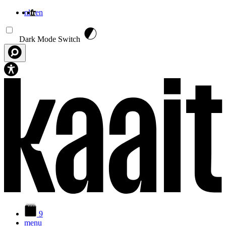
nl
fr
en
Aller au contenu principal
Dark Mode Switch
9
menu