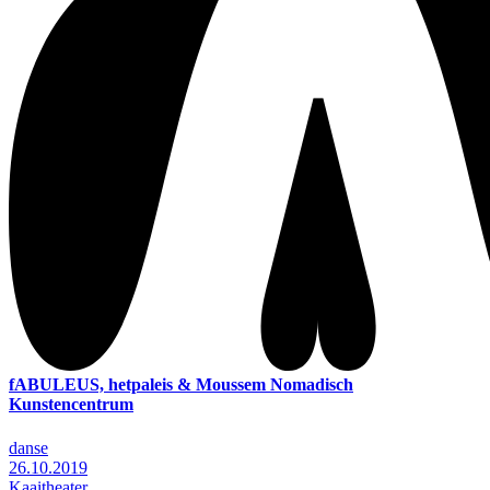
fABULEUS, hetpaleis & Moussem Nomadisch
Kunstencentrum
danse
26.10.2019
Kaaitheater