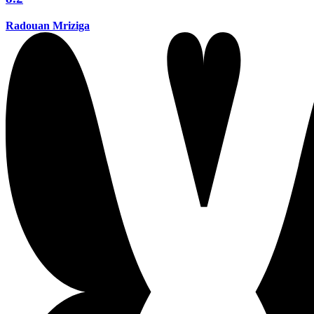
Radouan Mriziga