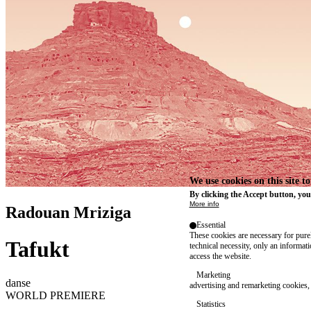
We use cookies on this site t
By clicking the Accept button, you
More info
Radouan Mriziga
Essential
These cookies are necessary for purel
Tafukt
technical necessity, only an informat
access the website.
Marketing
danse
advertising and remarketing cookies, 
WORLD PREMIERE
Statistics