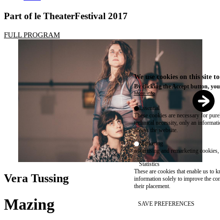
Part of le TheaterFestival 2017
FULL PROGRAM
We use cookies on this site t
By clicking the Accept button, you
More info
Essential
These cookies are necessary for purel
technical necessity, only an informat
access the website.
Marketing
advertising and remarketing cookies, 
1
/
2
Statistics
These are cookies that enable us to
Vera Tussing
information solely to improve the con
their placement.
Mazing
SAVE PREFERENCES