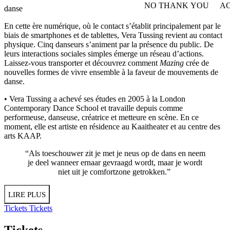
NO THANK YOU
AC
danse
WITHDRAW CONSEN
En cette ère numérique, où le contact s’établit principalement par le
biais de smartphones et de tablettes, Vera Tussing revient au contact
physique. Cinq danseurs s’animent par la présence du public. De
leurs interactions sociales simples émerge un réseau d’actions.
Laissez-vous transporter et découvrez comment
Mazing
crée de
nouvelles formes de vivre ensemble à la faveur de mouvements de
danse.
• Vera Tussing a achevé ses études en 2005 à la London
Contemporary Dance School et travaille depuis comme
performeuse, danseuse, créatrice et metteure en scène. En ce
moment, elle est artiste en résidence au Kaaitheater et au centre des
arts KAAP.
“Als toeschouwer zit je met je neus op de dans en neem
je deel wanneer ernaar gevraagd wordt, maar je wordt
niet uit je comfortzone getrokken.”
LIRE PLUS
Tickets
Tickets