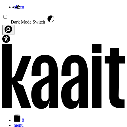
nl
fr
en
Aller au contenu principal
Dark Mode Switch
8
menu