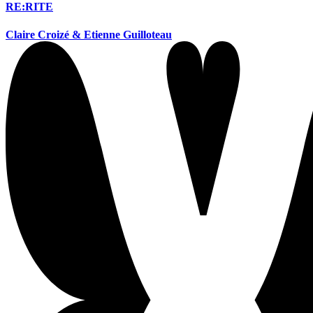
RE:RITE
Claire Croizé & Etienne Guilloteau