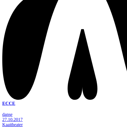
ECCE
danse
27.10.2017
Kaaitheater