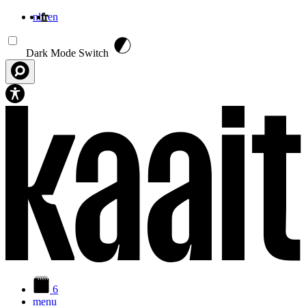
nl
fr
en
Aller au contenu principal
Dark Mode Switch
6
menu