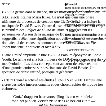
danse
Essential
These cookies are necessary for purel
technical necessity, only an informat
EVOL
a germé dans le silence, sur les mots du poète allemand du
access the website.
e
XIX
siècle, Rainer Maria Rilke. Ce n’est que dans une phase
ultérieure du processus de création que Claire Croizé y a intégré la
Marketing
advertising and remarketing cookies, 
musique de David Bowie. Quatre danseurs racontent avec leur corps
la première des
Élégies de Duino
de Rilke et représentent les
Statistics
personnages. Au son de la musique de Bowie, les mouvements
These are cookies that enable us to
suggestifs revêtent une signification nouvelle, comme si les danseurs
information solely to improve the con
their placement.
donnaient à des chansons connues comme
Life on Mars
ou
Five
Years
une teneur nouvelle et bien à eux.
SAVE PREFERENCES
Claire Croizé emprunte le titre
EVOL
à l’album éponyme de Sonic
Youth. Le terme est à la fois l’inverse de LOVE et un raccourci du
NO THANK YOU
AC
WITHDRAW CONSEN
mot évolution. Les deux concepts sont au cœur de cette création
d’une grande tendresse sur des chansons de David Bowie. Un
spectacle de danse raffiné, poétique et généreux.
• Claire Croizé a achevé ses études à PARTS en 2000. Depuis, elle
a créé des solos impressionnants et des chorégraphies de groupe très
élaborées.
“Croizé drappeert haar voorstelling als een warm deken
rond het publiek. Zelden zie je dans zo bezield zijn.”
—
uit het Juryrapport