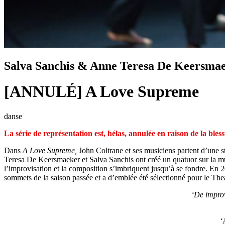
Salva Sanchis & Anne Teresa De Keersmae
[ANNULÉ] A Love Supreme
danse
La série de représentation est, hélas, annulée en raison de la ble
Dans
A Love Supreme,
John Coltrane et ses musiciens partent d’une s
Teresa De Keersmaeker et Salva Sanchis ont créé un quatuor sur la musiq
l’improvisation et la composition s’imbriquent jusqu’à se fondre. En 
sommets de la saison passée et a d’emblée été sélectionné pour le The
‘De improv
‘