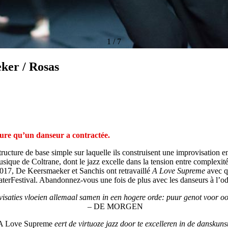
1
/
7
ker / Rosas
ssure qu’un danseur a contractée.
tructure de base simple sur laquelle ils construisent une improvisation 
ue de Coltrane, dont le jazz excelle dans la tension entre complexité et
2017, De Keersmaeker et Sanchis ont retravaillé
A Love Supreme
avec qu
aterFestival. Abandonnez-vous une fois de plus avec les danseurs à l’ode
isaties vloeien allemaal samen in een hogere orde: puur genot voor oo
– DE MORGEN
A Love Supreme
eert de virtuoze jazz door te excelleren in de danskunst