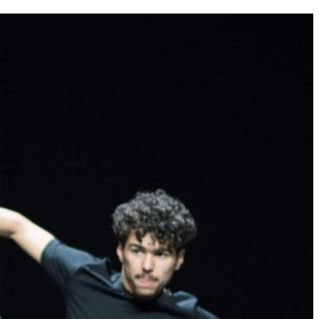
the
as you
e this
ree to