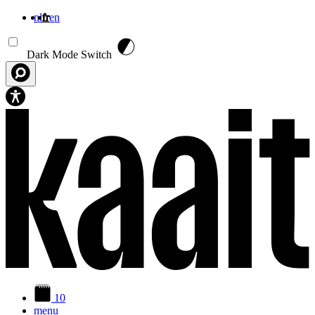
nl
fr
en
Aller au contenu principal
Dark Mode Switch
10
menu