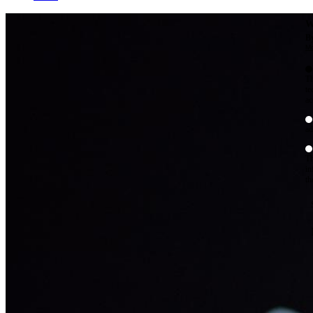
W
By
Mo
Th
te
ac
ad
Th
in
th