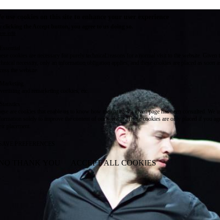
e use cookies on this site to enhance your user experience
 clicking the Accept button, you agree to us doing so.
re info
Essential
ese cookies are necessary for purely technical reasons for a normal visit to the website. Given 
chnical necessity, only an information obligation applies, and these cookies are placed as soon 
cess the website.
Marketing
vertising and remarketing cookies, etc.
Statistics
ese are cookies that enable us to know how many times a given page has been consulted. We us
formation solely to improve the content of our website. These cookies are only placed if you ag
eir placement.
SAVE PREFERENCES
NO THANK YOU
ACCEPT ALL COOKIES
WITHDRAW CONSENT