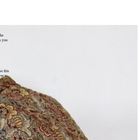
the
as you
e this
ree to