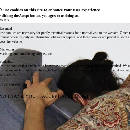
e use cookies on this site to enhance your user experience
 clicking the Accept button, you agree to us doing so.
re info
Essential
ese cookies are necessary for purely technical reasons for a normal visit to the website. Given 
chnical necessity, only an information obligation applies, and these cookies are placed as soon 
cess the website.
Marketing
vertising and remarketing cookies, etc.
Statistics
ese are cookies that enable us to know how many times a given page has been consulted. We us
formation solely to improve the content of our website. These cookies are only placed if you ag
eir placement.
SAVE PREFERENCES
NO THANK YOU
ACCEPT ALL COOKIES
WITHDRAW CONSENT