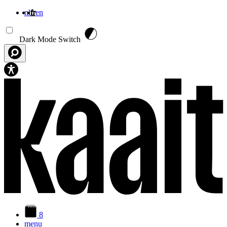
nl
fr
en
Aller au contenu principal
Dark Mode Switch
8
menu