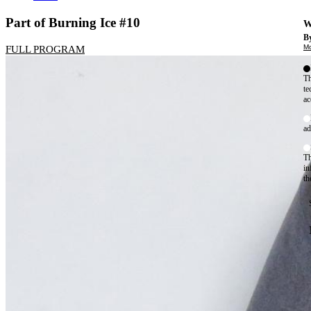
Part of Burning Ice #10
W
By
Mo
FULL PROGRAM
Th
te
ac
ad
Th
in
th