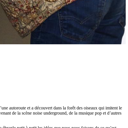
une autoroute et a découvert dans la forêt des oiseaux qui imitent le
ovenant de la scène noise underground, de la musique pop et d’autres
 ébranle petit à petit les idées que nous nous faisons de ce qu’est