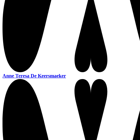
Anne Teresa De Keersmaeker