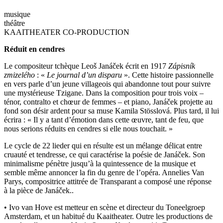
musique
théâtre
KAAITHEATER CO-PRODUCTION
Réduit en cendres
Le compositeur tchèque Leoš Janáček écrit en 1917
Zápisník
zmizelého
: «
Le journal d’un disparu
». Cette histoire passionnelle
en vers parle d’un jeune villageois qui abandonne tout pour suivre
une mystérieuse Tzigane. Dans la composition pour trois voix –
ténor, contralto et chœur de femmes – et piano, Janáček projette au
fond son désir ardent pour sa muse Kamila Stösslová. Plus tard, il lui
écrira : « Il y a tant d’émotion dans cette œuvre, tant de feu, que
nous serions réduits en cendres si elle nous touchait. »
Le cycle de 22 lieder qui en résulte est un mélange délicat entre
cruauté et tendresse, ce qui caractérise la poésie de Janáček. Son
minimalisme pénètre jusqu’à la quintessence de la musique et
semble même annoncer la fin du genre de l’opéra. Annelies Van
Parys, compositrice attitrée de Transparant a composé une réponse
à la pièce de Janáček..
• Ivo van Hove est metteur en scène et directeur du Toneelgroep
Amsterdam, et un habitué du Kaaitheater. Outre les productions de