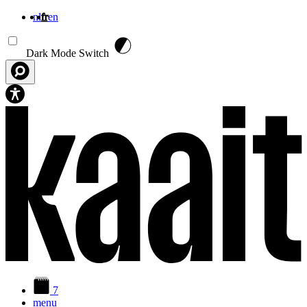
nl
fr
en
Aller au contenu principal
Dark Mode Switch
7
menu