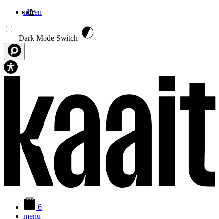
nl
fr
en
Aller au contenu principal
Dark Mode Switch
6
menu