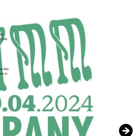
the
as you
e this
ree to