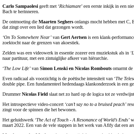
Carlo Sampaolesi
geeft met ‘
Richiamare
’ een eerste inkijk in een 
Bach te herinneren.
De ontmoeting die
Maarten
Seghers
onlangs mocht hebben met C, 
dat zingt over een lied dat gezongen wordt.
‘On To Somewhere Near’
van
Gert Aertsen
is een klank-performance
zoektocht naar de grenzen van akoestiek.
Zelden was een videowerk in essentie zozeer een muziekstuk als in
‘
naar partituur, met een zintuiglijke afkeer van hiërarchie.
‘
The Low Life’
van
Simon Lenski en Nicolas Rombouts
omarmt de v
Even radicaal als voorzichtig is de poëtische intensiteit van ‘
The Teles
double pipe. Een fundamenteel hedendaags klankonderzoek in een gener
Drummer
Nicolas Field
slaat net zo hard op de logica tot ze verdwijnt.
Het introspectieve video-concert
‘can’t say no to a bruised peach’
reso
zingt voor de spinnen die het bewonen.
Het geluidswerk
‘The Act of Touch - A Resonance of World’s Ends’
w
maart 2022. Een van de vele stappen in het werk van Afify dat een arch