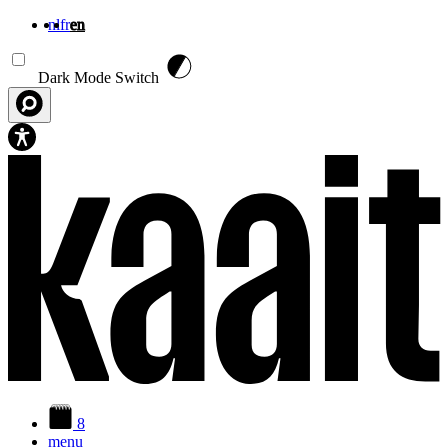
nl
fr
en
Skip to main content
Dark Mode Switch
8
menu