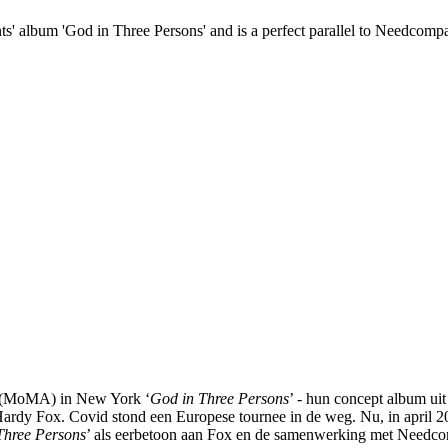
ts' album 'God in Three Persons' and is a perfect parallel to Needcomp
 (MoMA) in New York ‘
God in Three Persons
’ - hun concept album uit
rdy Fox. Covid stond een Europese tournee in de weg. Nu, in april 202
Three Persons
’ als eerbetoon aan Fox en de samenwerking met Needco