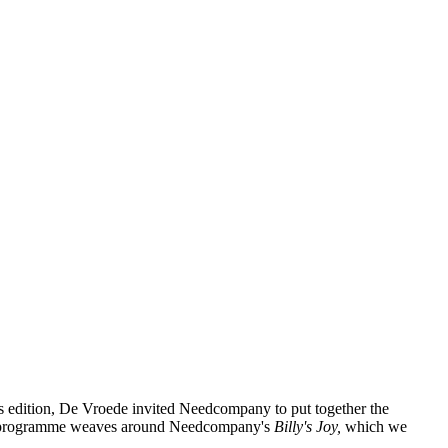
is edition, De Vroede invited Needcompany to put together the
 The programme weaves around Needcompany's
Billy's Joy
,
which we