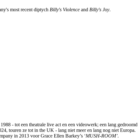
any's most recent diptych
Billy's Violence
and
Billy's Joy
.
 1988 - tot een theatrale live act en een videowerk; een lang gedroomd
4, touren ze tot in the UK - lang niet meer en lang nog niet Europa.
mpany in 2013 voor Grace Ellen Barkey’s ‘
MUSH-ROOM’
.