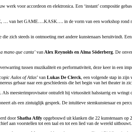
nieuw werk voor accordeon en elektronica. Een ‘instant’ compositie geba
E, … van het GAME….KASK…. in de vorm van een workshop rond muzi
 die zich steeds in ontmoeting met andere kunstenaars heruitvindt. Ee
La mano que canta’
van
Alex Reynolds en Alma Söderberg
. De onve
erwarring tussen muzikaliteit en performativiteit, deze keer in een imp
copic Aulos of Atlas
’ van
Lukas De Clerck
, een volgende stap in zij
eus gebaar naar een geschiedenis die het begin van het theater in zic
 Als meesterimprovisator ontrafelt hij virtuositeit halsstarrig en wringt d
neert als een zintuiglijk gesprek. De intuïtieve stemkunstenaar en perc
erd door
Shatha Afify
opgebouwd uit klanken die 22 kunstenaars op 2
ief aan voorstellen tot een taal en tot een lied van de wereld uitbouwt.