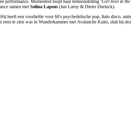
en performance. Momenteel loopt haar tentoonstelling ‘
Girl lives in th
rmance samen met
Solina Lapsus
(Jan Laroy & Dieter Durinck).
 heeft een voorliefde voor 60's psychedelische pop, Italo disco, anti
r al eens te zien was in Wunderkammer met Avalanche Kaito, sluit hij de