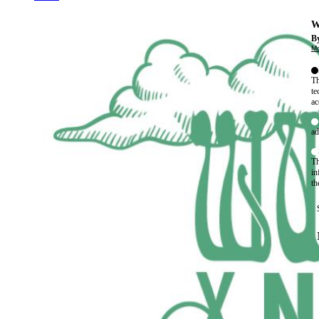
W
By
Mo
Th
te
ac
ad
Th
in
th