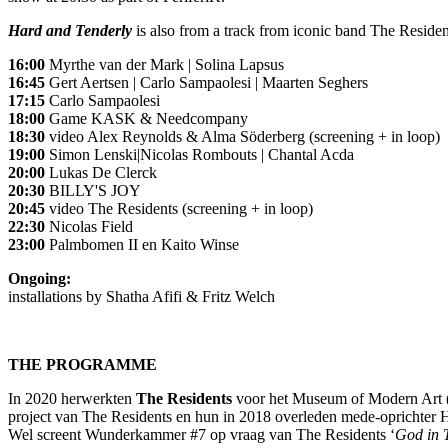
Hard and Tenderly
is also from a track from iconic band The Residen
16:00
Myrthe van der Mark | Solina Lapsus
16:45
Gert Aertsen | Carlo Sampaolesi | Maarten Seghers
17:15
Carlo Sampaolesi
18:00
Game KASK & Needcompany
18:30
video Alex Reynolds & Alma Söderberg (screening + in loop)
19:00
Simon Lenski|Nicolas Rombouts | Chantal Acda
20:00
Lukas De Clerck
20:30
BILLY'S JOY
20:45
video The Residents (screening + in loop)
22:30
Nicolas Field
23:00
Palmbomen II en Kaito Winse
Ongoing:
installations by Shatha Afifi & Fritz Welch
THE PROGRAMME
In 2020 herwerkten
The Residents
voor het Museum of Modern Art
project van The Residents en hun in 2018 overleden mede-oprichter Ha
Wel screent Wunderkammer #7 op vraag van The Residents ‘
God in 