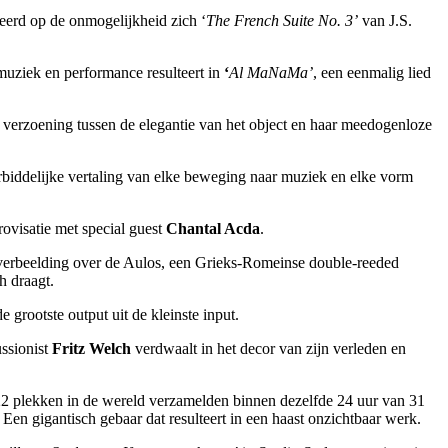
seerd op de onmogelijkheid zich ‘
The French Suite No. 3’
van J.S.
ek en performance resulteert in
‘
Al MaNaMa’
, een eenmalig lied
n verzoening tussen de elegantie van het object en haar meedogenloze
rbiddelijke vertaling van elke beweging naar muziek en elke vorm
rovisatie met special guest
Chantal Acda
.
n verbeelding over de Aulos, een Grieks-Romeinse double-reeded
h draagt.
e grootste output uit de kleinste input.
ussionist
Fritz Welch
verdwaalt in het decor van zijn verleden en
2 plekken in de wereld verzamelden binnen dezelfde 24 uur van 31
 Een gigantisch gebaar dat resulteert in een haast onzichtbaar werk.