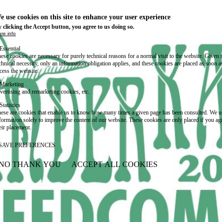
e use cookies on this site to enhance your user experience
 clicking the Accept button, you agree to us doing so.
re info
Essential
ese cookies are necessary for purely technical reasons for a normal visit to the website. Given 
chnical necessity, only an information obligation applies, and these cookies are placed as soon 
cess the website.
Marketing
vertising and remarketing cookies, etc.
Statistics
ese are cookies that enable us to know how many times a given page has been consulted. We us
formation solely to improve the content of our website. These cookies are only placed if you ag
eir placement.
SAVE PREFERENCES
NO THANK YOU
ACCEPT ALL COOKIES
WITHDRAW CONSENT