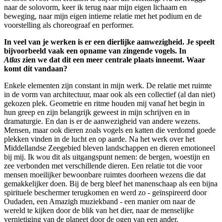
naar de solovorm, keer ik terug naar mijn eigen lichaam en
beweging, naar mijn eigen intieme relatie met het podium en de
voorstelling als choreograaf en performer.
In veel van je werken is er een dierlijke aanwezigheid. Je speelt
bijvoorbeeld vaak een opname van zingende vogels. In
Atlas
zien we dat dit een meer centrale plaats inneemt. Waar
komt dit vandaan?
Enkele elementen zijn constant in mijn werk. De relatie met ruimte
in de vorm van architectuur, maar ook als een collectief (al dan niet)
gekozen plek. Geometrie en ritme houden mij vanaf het begin in
hun greep en zijn belangrijk geweest in mijn schrijven en in
dramaturgie. En dan is er de aanwezigheid van andere wezens.
Mensen, maar ook dieren zoals vogels en katten die verdomd goede
plekken vinden in de lucht en op aarde. Na het werk over het
Middellandse Zeegebied bleven landschappen en dieren emotioneel
bij mij. Ik wou dit als uitgangspunt nemen: de bergen, woestijn en
zee verbonden met verschillende dieren. Een relatie tot die voor
mensen moeilijker bewoonbare ruimtes doorheen wezens die dat
gemakkelijker doen. Bij de berg bleef het manenschaap als een bijna
spirituele beschermer terugkomen en werd zo - geïnspireerd door
Oudaden, een Amazigh muziekband - een manier om naar de
wereld te kijken door de blik van het dier, naar de menselijke
vernietiging van de planeet door de ogen van een ander.