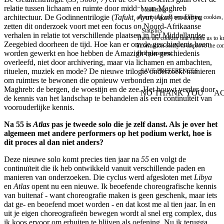
relatie tussen lichaam en ruimte door middel van Maghreb
Marketing
architectuur. De Godinnentrilogie (
Tafukt, Ayur, Akal
) en
Libya
advertising and remarketing cookies, 
zetten dit onderzoek voort met een focus op Noord-Afrikaanse
Statistics
verhalen in relatie tot verschillende plaatsen in het Middellandse
These are cookies that enable us to
Zeegebied doorheen de tijd. Hoe kan er om de geschiedenis heen
information solely to improve the con
worden gewerkt en hoe hebben de Amazigh hun geschiedenis
their placement.
overleefd, niet door archivering, maar via lichamen en ambachten,
rituelen, muziek en mode? De nieuwe trilogie onderzoekt manieren
SAVE PREFERENCES
om ruimtes te bewonen die opnieuw verbonden zijn met de
Maghreb: de bergen, de woestijn en de zee. Het bouwt verder door
NO THANK YOU
AC
WITHDRAW CONSEN
de kennis van het landschap te behandelen als een continuïteit van
voorouderlijke kennis.
Na 55 is
Atlas
pas je tweede solo die je zelf danst. Als je over het
algemeen met andere performers op het podium werkt, hoe is
dit proces al dan niet anders?
Deze nieuwe solo komt precies tien jaar na
55
en volgt de
continuïteit die ik heb ontwikkeld vanuit verschillende paden en
manieren van onderzoeken. Die cyclus werd afgesloten met
Libya
en
Atlas
opent nu een nieuwe. Ik beoefende choreografische kennis
van buitenaf - want choreografie maken is geen geschenk, maar iets
dat ge- en beoefend moet worden - en dat kost me al tien jaar. In en
uit je eigen choreografieën bewegen wordt al snel erg complex, dus
ik koos ervoor om erbuiten te blijven als oefening. Nu ik terugga