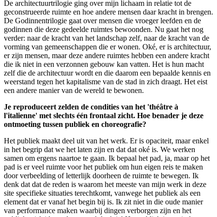
De architectuurtrilogie ging over mijn lichaam in relatie tot de
geconstrueerde ruimte en hoe andere mensen daar kracht in brengen.
De Godinnentrilogie gaat over mensen die vroeger leefden en de
godinnen die deze gedeelde ruimtes bewoonden. Nu gaat het nog
verder: naar de kracht van het landschap zelf, naar de kracht van de
vorming van gemeenschappen die er wonen. Oké, er is architectuur,
er zijn mensen, maar deze andere ruimtes hebben een andere kracht
die ik niet in een verzonnen gebouw kan vatten. Het is hun macht
zelf die de architectuur wordt en die daarom een bepaalde kennis en
weerstand tegen het kapitalisme van de stad in zich draagt. Het eist
een andere manier van de wereld te bewonen.
Je reproduceert zelden de condities van het 'théâtre à
l'italienne' met slechts één frontaal zicht. Hoe benader je deze
ontmoeting tussen publiek en choreografie?
Het publiek maakt deel uit van het werk. Er is opaciteit, maar enkel
in het begrip dat we het laten zijn en dat dat oké is. We werken
samen om ergens naartoe te gaan. Ik bepaal het pad, ja, maar op het
pad is er veel ruimte voor het publiek om hun eigen reis te maken
door verbeelding of letterlijk doorheen de ruimte te bewegen. Ik
denk dat dat de reden is waarom het meeste van mijn werk in deze
site specifieke situaties terechtkomt, vanwege het publiek als een
element dat er vanaf het begin bij is. Ik zit niet in die oude manier
van performance maken waarbij dingen verborgen zijn en het