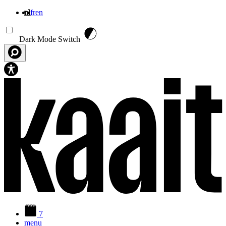
nl
fr
en
Overslaan en naar de inhoud gaan
Dark Mode Switch
7
menu