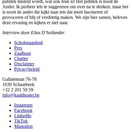
publiek misleid wordt, wat ook leuk is! Het publiek is nooit de
Ander. Ik probeer iets te suggereren om over na te denken, maar het
is nooit de ander die kijkt naar iets dat moet fascineren of
provoceren of blij of verdrietig maken. We zijn hier samen, beleven
deze ervaring en kijken er niet naar.
Interview door Elias D’hollander
Scholenaanbod
Pers
Footer
Zaalhuur
Charter
Disclaimer
Privacybeleid
Gallaitstraat 76-78
1030 Schaarbeek
+32 2 201 59 59
info@kaaitheater.be
Instagram
Facebook
LinkedIn
TikTok
Mastodon