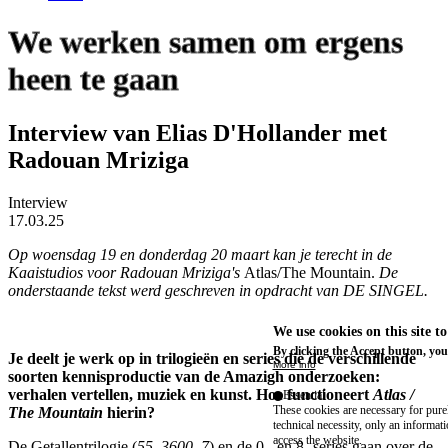
We werken samen om ergens
heen te gaan
Interview van Elias D'Hollander met
Radouan Mriziga
Interview
17.03.25
Op woensdag 19 en donderdag 20 maart kan je terecht in de
Kaaistudios voor Radouan Mriziga's
Atlas/The Mountain.
De
onderstaande tekst werd geschreven in opdracht van DE SINGEL.
We use cookies on this site t
By clicking the Accept button, you
Je deelt je werk op in trilogieën en series die de verschillende
More info
soorten kennisproductie van de Amazigh onderzoeken:
verhalen vertellen, muziek en kunst. Hoe functioneert
Atlas /
Essential
These cookies are necessary for purel
The Mountain
hierin?
technical necessity, only an informat
access the website.
De Getallentrilogie (
55, 3600, 7
) en de 0.- en 8.-series gaan over de