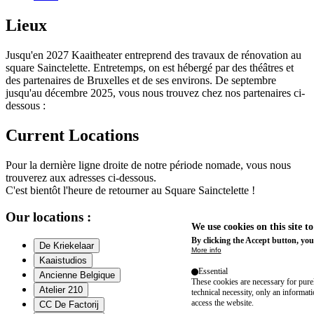
Lieux
Jusqu'en 2027 Kaaitheater entreprend des travaux de rénovation au
square Sainctelette. Entretemps, on est hébergé par des théâtres et
des partenaires de Bruxelles et de ses environs. De septembre
jusqu'au décembre 2025, vous nous trouvez chez nos partenaires ci-
dessous :
Current Locations
Pour la dernière ligne droite de notre période nomade, vous nous
trouverez aux adresses ci-dessous.
C'est bientôt l'heure de retourner au Square Sainctelette !
Our locations :
We use cookies on this site t
By clicking the Accept button, you
De Kriekelaar
More info
Kaaistudios
Essential
Ancienne Belgique
These cookies are necessary for purel
Atelier 210
technical necessity, only an informat
access the website.
CC De Factorij