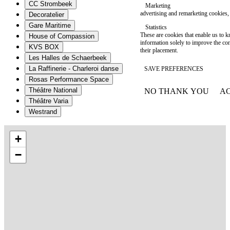
CC Strombeek
Marketing
advertising and remarketing cookies, 
Decoratelier
Gare Maritime
Statistics
These are cookies that enable us to
House of Compassion
information solely to improve the con
KVS BOX
their placement.
Les Halles de Schaerbeek
La Raffinerie - Charleroi danse
SAVE PREFERENCES
Rosas Performance Space
Théâtre National
NO THANK YOU
AC
WITHDRAW CONSEN
Théâtre Varia
Westrand
+
−