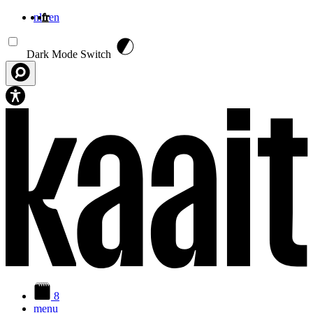
nl
fr
en
Aller au contenu principal
Dark Mode Switch
8
menu