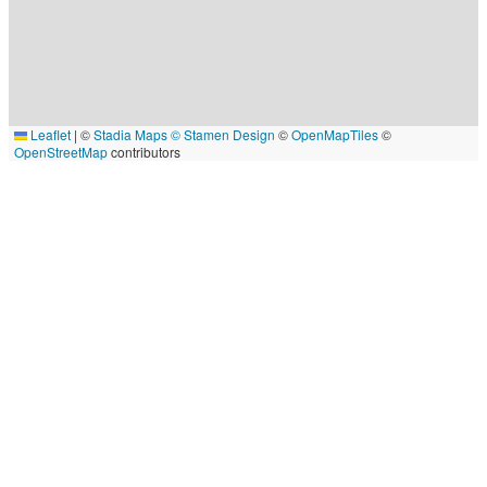
Leaflet
|
©
Stadia Maps
© Stamen Design
©
OpenMapTiles
©
OpenStreetMap
contributors