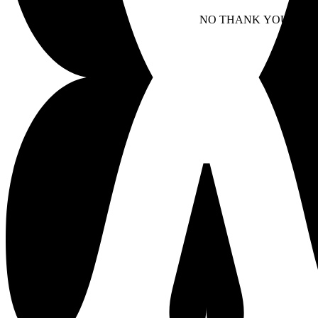
NO THANK YOU
AC
WITHDRAW CONSEN