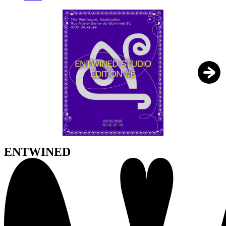
1
/
6
ENTWINED