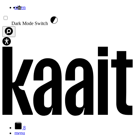
nl
fr
en
Aller au contenu principal
Dark Mode Switch
8
menu