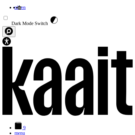
nl
fr
en
Aller au contenu principal
Dark Mode Switch
9
menu