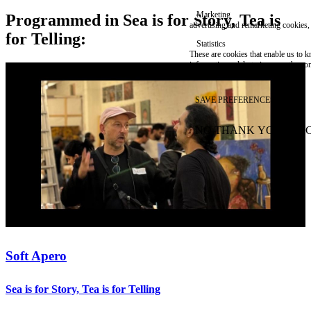
Marketing
Programmed in Sea is for Story, Tea is
advertising and remarketing cookies, 
for Telling:
Statistics
These are cookies that enable us to
information solely to improve the con
their placement.
SAVE PREFERENCES
NO THANK YOU
AC
WITHDRAW CONSEN
Soft Apero
Sea is for Story, Tea is for Telling