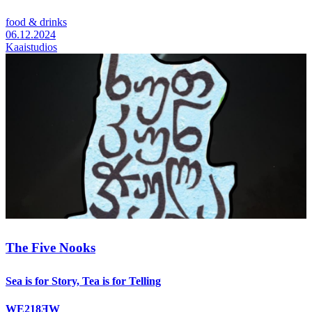
food & drinks
06.12.2024
Kaaistudios
The Five Nooks
Sea is for Story, Tea is for Telling
WE218ƎW