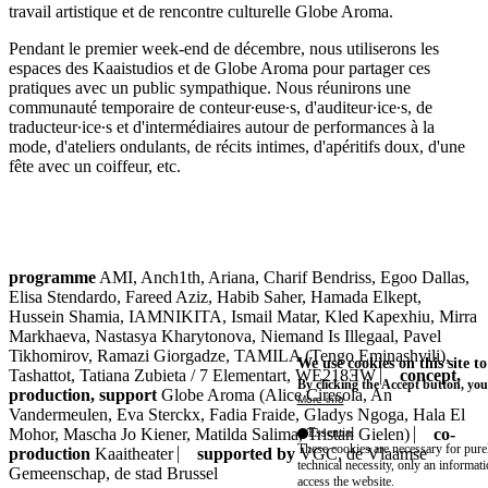
travail artistique et de rencontre culturelle Globe Aroma.
Pendant le premier week-end de décembre, nous utiliserons les
espaces des Kaaistudios et de Globe Aroma pour partager ces
pratiques avec un public sympathique. Nous réunirons une
communauté temporaire de conteur∙euse∙s, d'auditeur∙ice∙s, de
traducteur∙ice∙s et d'intermédiaires autour de performances à la
mode, d'ateliers ondulants, de récits intimes, d'apéritifs doux, d'une
fête avec un coiffeur, etc.
programme
AMI, Anch1th, Ariana, Charif Bendriss, Egoo Dallas,
Elisa Stendardo, Fareed Aziz, Habib Saher, Hamada Elkept,
Hussein Shamia, ⁠IAMNIKITA, Ismail Matar, Kled Kapexhiu, Mirra
Markhaeva, Nastasya Kharytonova, Niemand Is Illegaal, Pavel
Tikhomirov, Ramazi Giorgadze, TAMILA (Tengo Eminashvili),
We use cookies on this site t
Tashattot, Tatiana Zubieta / 7 Elementart, WE218ƎW ⎸
concept,
By clicking the Accept button, you
production, support
Globe Aroma (Alice Ciresola, An
More info
Vandermeulen, Eva Sterckx, Fadia Fraide, Gladys Ngoga, Hala El
Mohor, Mascha Jo Kiener, Matilda Salima, Tristan Gielen) ⎸
co-
Essential
These cookies are necessary for purel
production
Kaaitheater ⎸
supported by
VGC, de Vlaamse
technical necessity, only an informat
Gemeenschap, de stad Brussel
access the website.