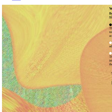
W
By
Mo
Th
te
ac
ad
Th
in
th