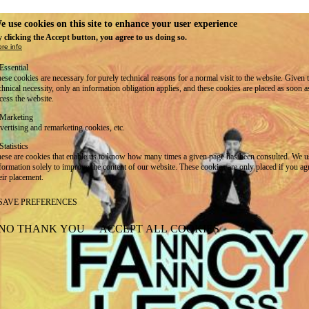
e use cookies on this site to enhance your user experience
 clicking the Accept button, you agree to us doing so.
re info
Essential
ese cookies are necessary for purely technical reasons for a normal visit to the website. Given 
chnical necessity, only an information obligation applies, and these cookies are placed as soon 
cess the website.
Marketing
vertising and remarketing cookies, etc.
Statistics
ese are cookies that enable us to know how many times a given page has been consulted. We us
formation solely to improve the content of our website. These cookies are only placed if you ag
eir placement.
SAVE PREFERENCES
NO THANK YOU
ACCEPT ALL COOKIES
WITHDRAW CONSENT