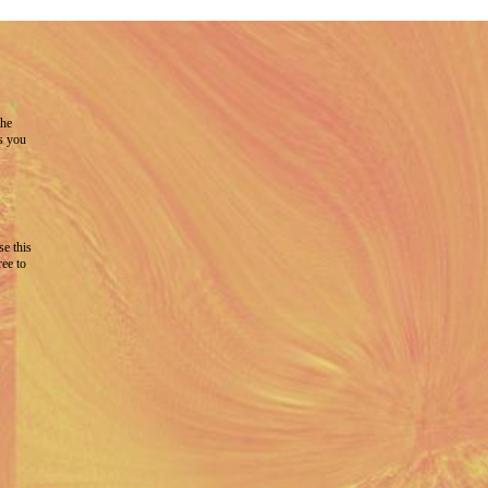
the
as you
e this
ree to