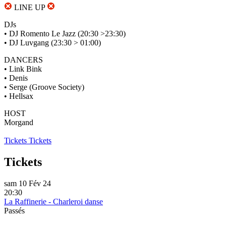
LINE UP
DJs
• DJ Romento Le Jazz (20:30 >23:30)
• DJ Luvgang (23:30 > 01:00)
DANCERS
• Link Bink
• Denis
• Serge (Groove Society)
• Hellsax
HOST
Morgand
Tickets
Tickets
Tickets
sam 10 Fév 24
20:30
La Raffinerie - Charleroi danse
Passés