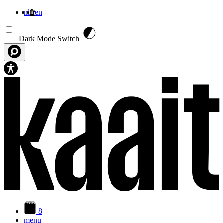
nl
fr
en
Aller au contenu principal
Dark Mode Switch
8
menu