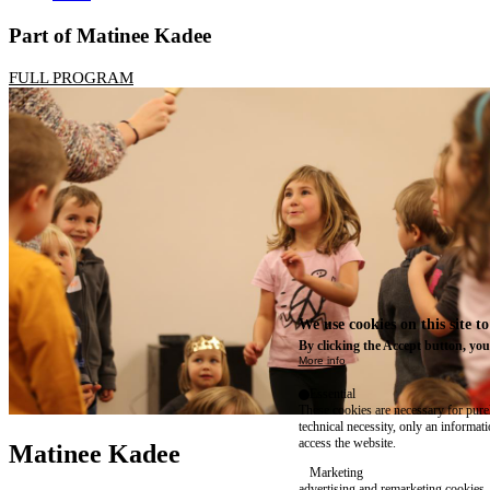
Part of Matinee Kadee
FULL PROGRAM
We use cookies on this site t
By clicking the Accept button, you
More info
Essential
These cookies are necessary for purel
technical necessity, only an informat
access the website.
Matinee Kadee
Marketing
advertising and remarketing cookies, 