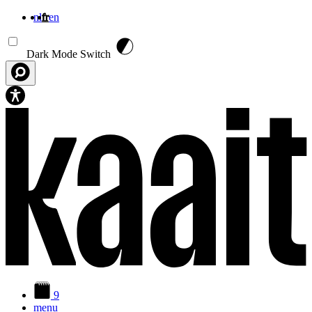
nl
fr
en
Aller au contenu principal
Dark Mode Switch
9
menu