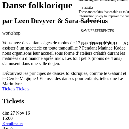
Danse folklorique
Statistics
These are cookies that enable us to
information solely to improve the con
par Leen Devyver & Sara Salvérius
their placement.
SAVE PREFERENCES
workshop
Vous avez des enfants âgés de moins de 12 ans et vous désirez
NO THANK YOU
AC
WITHDRAW CONSEN
assister à un spectacle en toute tranquillité ? Pendant Matinee Kadee
nous organisons leur accueil sous forme d’ateliers créatifs durant les
matinées du dimanche après-midi. Les tout petits (moins de 4 ans)
s’amusent dans une salle de jeu.
Découvrez les principes de danses folkloriques, comme le Gabarit et
le Cercle Magique ! Et aussi des danses pour enfants, telles que Le
Marin Ivre.
Tickets
Tickets
Tickets
dim 27 Nov 16
15:00
Kaaitheater
Passés