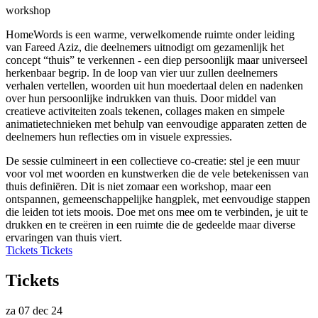
workshop
HomeWords is een warme, verwelkomende ruimte onder leiding
van Fareed Aziz, die deelnemers uitnodigt om gezamenlijk het
concept “thuis” te verkennen - een diep persoonlijk maar universeel
herkenbaar begrip. In de loop van vier uur zullen deelnemers
verhalen vertellen, woorden uit hun moedertaal delen en nadenken
over hun persoonlijke indrukken van thuis. Door middel van
creatieve activiteiten zoals tekenen, collages maken en simpele
animatietechnieken met behulp van eenvoudige apparaten zetten de
deelnemers hun reflecties om in visuele expressies.
De sessie culmineert in een collectieve co-creatie: stel je een muur
voor vol met woorden en kunstwerken die de vele betekenissen van
thuis definiëren. Dit is niet zomaar een workshop, maar een
ontspannen, gemeenschappelijke hangplek, met eenvoudige stappen
die leiden tot iets moois. Doe met ons mee om te verbinden, je uit te
drukken en te creëren in een ruimte die de gedeelde maar diverse
ervaringen van thuis viert.
Tickets
Tickets
Tickets
za 07 dec 24