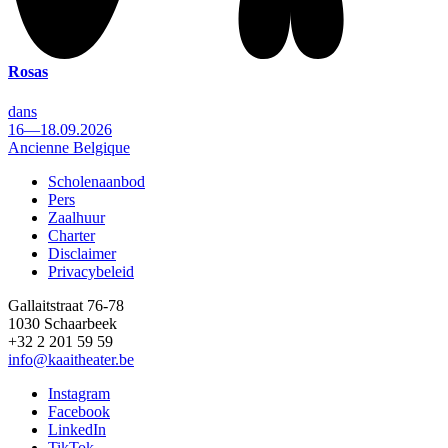
Rosas
dans
16—18.09.2026
Ancienne Belgique
Scholenaanbod
Pers
Footer
Zaalhuur
Charter
Disclaimer
Privacybeleid
Gallaitstraat 76-78
1030 Schaarbeek
+32 2 201 59 59
info@kaaitheater.be
Instagram
Facebook
LinkedIn
TikTok