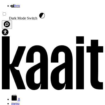
nl
fr
en
Overslaan en naar de inhoud gaan
Dark Mode Switch
8
menu