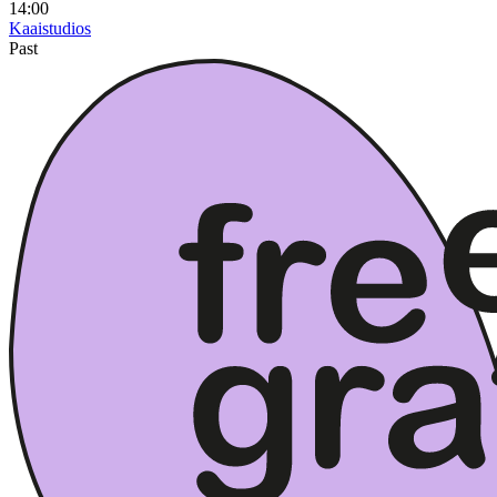
14:00
Kaaistudios
Past